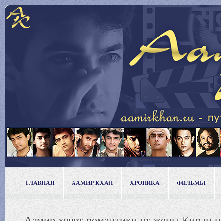
ГЛАВНАЯ
ААМИР КХАН
ХРОНИКА
ФИЛЬМЫ
Аамир хочет романтики от жены Киран н