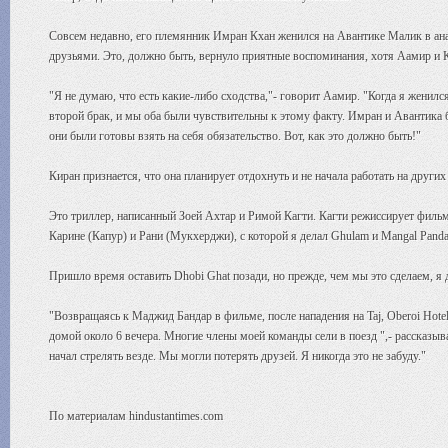
Совсем недавно, его племянник Имран Кхан женился на Авантике Малик в ана
друзьями. Это, должно быть, вернуло приятные воспоминания, хотя Аамир и 
"Я не думаю, что есть какие-либо сходства,"- говорит Аамир. "Когда я женился
второй брак, и мы оба были чувствительны к этому факту. Имран и Авантика б
они были готовы взять на себя обязательство. Вот, как это должно быть!"
Киран признается, что она планирует отдохнуть и не начала работать на друг
Это триллер, написанный Зоей Ахтар и Римой Кагти. Кагти режиссирует фильм
Карине (Капур) и Рани (Мукхерджи), с которой я делал Ghulam и Mangal Panda
Пришло время оставить Dhobi Ghat позади, но прежде, чем мы это сделаем, я 
"Возвращаясь к Маджид Бандар в фильме, после нападения на Taj, Oberoi Hote
домой около 6 вечера. Многие члены моей команды сели в поезд ",- рассказыва
начал стрелять везде. Мы могли потерять друзей. Я никогда это не забуду."
По материалам hindustantimes.com