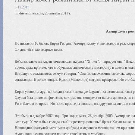
3.11.2013
hindustantimes.com, 23 января 2011 г.
Аамир хочет ром
По шкале из 10 балов, Киран Рао дает Аамиру Кхану 9, как актеру и режиссеру.
Он дает ей 9, как актрисе также.
Действительно ли Киран начинающая актриса? "Я -нет", - парирует она. "Никог
время, даже при том, что я обучалась сценическому мастерству в школе и колл
Вздохнув с сожалением, ее муж говорит: "Она читала Жасмин настолько хорошо, 
согласилась. В конце концов, Крити (Мальхотра) сыграла прекрасно. Но это бы
Киран уговорил друг присоединиться к команде Lagaan в качестве ассистента р
Qaymat был одним из фильмов, которые она смотрела от начала до конца, на 
Рине Датта в то время. Но после премьеры фильма, они дружно закончили свой
Это было в декабре 2002 года. Три года спустя, 28 декабря 2005, Аамир женил
зале суда. У меня был гражданский, зарегистрированный брак с Киран также, н
Новогодний разгуляй растянулся до брака и медового месяца, на нем приняли 
Амир, водя нежно пальцем по щеке своей жены и улыбаясь.