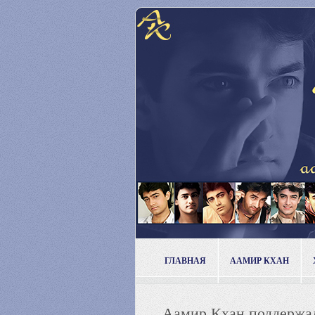
ГЛАВНАЯ
ААМИР КХАН
Аамир Кхан поддержал 