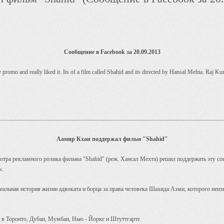
Сообщение в Facebook за 20.09.2013
he promo and really liked it. Its of a film called Shahid and its directed by Hansal Mehta. Raj
Аамир Кхан поддержал фильм "Shahid"
тра рекламного ролика фильма "Shahid" (реж. Хансал Мехта) решил поддержать эту со
k.
еальная история жизни адвоката и борца за права человека Шахида Азми, которого неиз
в Торонто, Дубаи, Мумбаи, Нью - Йорке и Штуттгарте.