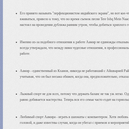
Его принято называть "перфекционистом индийского экрана", но вот кое-ч
вживаться, привело к тому, что во время съемок песни Tere Ishq Mein Naach
настоял на проведении дубляжа ранним утром, чтобы добиться хриплого г
Именно из-за подобного отношения к работе Аамир не единожды отказыва
всегда утверждали, что между ними чудесные отношения, в профессионал
работе.
Аамир - единственный из Кханов, никогда не работавший с Айшварией Рай 
учитывая, что он был весьма обижен, когда она, предположительно, отказал
Лыжный спорт не для всех, потому что держать баланс не так уж легко. Од
равно добивается мастерства. Теперь вся его семья часто ездит на горно
Любимый спорт Аамира - играть в шахматы с компьютером. Хотя любовь к
головой, и даже известны случаи, когда он убегал с приемов и мероприяти