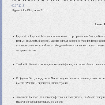
09.07.2013
Журнал Cine Blitz, июнь 2013 г.
Аамир К
Qayamat Se Qayamat Tak - фильм, в одночасье превративший Аамира Кхана 
первым фильмом, в котором Аамир сыграл одного из главных персонажей 
студенческого кампуса. Фанаты обалдели бы от его внешнего вида - почти 
же крупной сцене.
Yaadon Ki Baaraat тоже не единственный фильм, в котором Аамир снялся
В Qayamat Se..., когда Джухи Чавла получает пулевое ранение, сцена так с
вместо "Рашми" - экранного имени героини.
Это могло бы стать для него профессиональным риском, но Аамир соверше
мелочи способны растрогать его до слез.