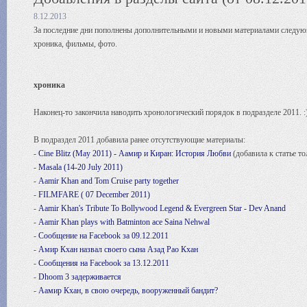
8.12.2013
За последние дни пополнены дополнительными и новыми материалами следую
хроника, фильмы, фото.
хроника
Наконец-то закончила наводить хронологический порядок в подразделе 2011. :)
В подраздел 2011 добавила ранее отсутствующие материалы:
-
Cine Blitz (May 2011) - Аамир и Киран: История Любви
(добавила к статье то
-
Masala (14-20 July 2011)
-
Aamir Khan and Tom Cruise party together
-
FILMFARE ( 07 December 2011)
-
Aamir Khan's Tribute To Bollywood Legend & Evergreen Star - Dev Anand
-
Aamir Khan plays with Batminton ace Saina Nehwal
-
Сообщение на Facebook за 09.12.2011
-
Амир Кхан назвал своего сына Азад Рао Кхан
-
Сообщения на Facebook за 13.12.2011
-
Dhoom 3 задерживается
-
Аамир Кхан, в свою очередь, вооруженный бандит?