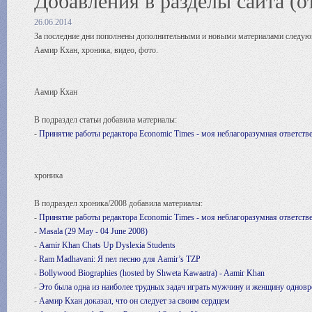
Добавления в разделы сайта (о
26.06.2014
За последние дни пополнены дополнительными и новыми материалами следую
Аамир Кхан, хроника, видео, фото.
Аамир Кхан
В подраздел статьи добавила материалы:
-
Принятие работы редактора Economic Times - моя неблагоразумная ответств
хроника
В подраздел хроника/2008 добавила материалы:
-
Принятие работы редактора Economic Times - моя неблагоразумная ответств
-
Masala (29 May - 04 June 2008)
-
Aamir Khan Chats Up Dyslexia Students
-
Ram Madhavani: Я пел песню для Aamir’s TZP
-
Bollywood Biographies (hosted by Shweta Kawaatra) - Aamir Khan
-
Это была одна из наиболее трудных задач играть мужчину и женщину однов
-
Аамир Кхан доказал, что он следует за своим сердцем