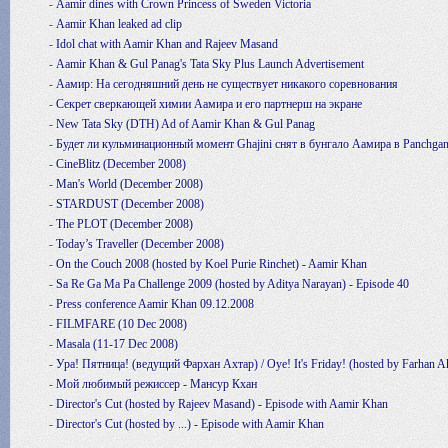
-
Aamir dines with Crown Princess of Sweden Victoria
-
Aamir Khan leaked ad clip
-
Idol chat with Aamir Khan and Rajeev Masand
-
Aamir Khan & Gul Panag's Tata Sky Plus Launch Advertisement
-
Аамир: На сегодняшний день не существует никакого соревнования
-
Секрет сверкающей химии Аамира и его партнерш на экране
-
New Tata Sky (DTH) Ad of Aamir Khan & Gul Panag
-
Будет ли кульминационный момент Ghajini снят в бунгало Аамира в Panchgan
-
CineBlitz (December 2008)
-
Man's World (December 2008)
-
STARDUST (December 2008)
-
The PLOT (December 2008)
-
Today’s Traveller (December 2008)
-
On the Couch 2008 (hosted by Koel Purie Rinchet) - Aamir Khan
-
Sa Re Ga Ma Pa Challenge 2009 (hosted by Aditya Narayan) - Episode 40
-
Press conference Aamir Khan 09.12.2008
-
FILMFARE (10 Dec 2008)
-
Masala (11-17 Dec 2008)
-
Ура! Пятница! (ведущий Фархан Ахтар) / Oye! It's Friday! (hosted by Farhan A
-
Мой любимый режиссер - Мансур Кхан
-
Director's Cut (hosted by Rajeev Masand) - Episode with Aamir Khan
-
Director's Cut (hosted by ...) - Episode with Aamir Khan