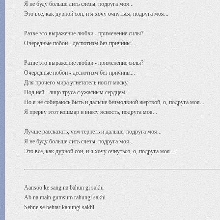
Я не буду больше лить слезы, подруга моя...
Это все, как дурной сон, и я хочу очнуться, подруга моя...
Разве это выражение любви - применение силы?
Очередные побои - деспотизм без причины...
Разве это выражение любви - применение силы?
Очередные побои - деспотизм без причины...
Для прочего мира угнетатель носит маску.
Под ней - лицо труса с ужасным сердцем.
Но я не собираюсь быть и дальше безмолвной жертвой, о, подруга моя...
Я прерву этот кошмар и внесу ясность, подруга моя...
Лучше рассказать, чем терпеть и дальше, подруга моя...
Я не буду больше лить слезы, подруга моя...
Это все, как дурной сон, и я хочу очнуться, о, подруга моя...
Aansoo ke sang na bahun gi sakhi
Ab na main gumsum rahungi sakhi
Sehne se behtar kahungi sakhi