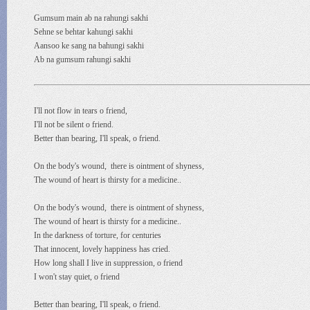
Gumsum main ab na rahungi sakhi
Sehne se behtar kahungi sakhi
Aansoo ke sang na bahungi sakhi
Ab na gumsum rahungi sakhi
I'll not flow in tears o friend,
I'll not be silent o friend.
Better than bearing, I'll speak, o friend.
On the body's wound, there is ointment of shyness,
The wound of heart is thirsty for a medicine..
On the body's wound, there is ointment of shyness,
The wound of heart is thirsty for a medicine..
In the darkness of torture, for centuries
That innocent, lovely happiness has cried.
How long shall I live in suppression, o friend
I won't stay quiet, o friend
Better than bearing, I'll speak, o friend.