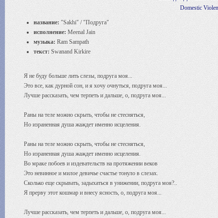
Domestic Viole
название:
"Sakhi" / "Подруга"
исполнение:
Meenal Jain
музыка:
Ram Sampath
текст:
Swanand Kirkire
Я не буду больше лить слезы, подруга моя...
Это все, как дурной сон, и я хочу очнуться, подруга моя...
Лучше рассказать, чем терпеть и дальше, о, подруга моя...
Раны на теле можно скрыть, чтобы не стесняться,
Но израненная душа жаждет именно исцеления.
Раны на теле можно скрыть, чтобы не стесняться,
Но израненная душа жаждет именно исцеления.
Во мраке побоев и издевательств на протяжении веков
Это невинное и милое девичье счастье тонуло в слезах.
Сколько еще скрывать, задыхаться в унижении, подруга моя?..
Я прерву этот кошмар и внесу ясность, о, подруга моя...
Лучше рассказать, чем терпеть и дальше, о, подруга моя...