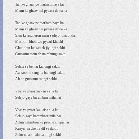
Tan ke ghaav pe marham haya ka
Mann ka ghaav hai pyaasa dawa ka
Tan ke ghaav pe marham haya ka
Mann ka ghaav hai pyaasa dawa ka
Sitm ke andheron mein sadiyon hai bikhri
Masoom bholi wo pyaari khushi
Ghut ghut ke kabtak jiyungi sakhi
Gumsum main ab na rahungi sakhi
Sehne se behtar kahungi sakhi
Aansoo ke sang na bahungi sakhi
Ab na gumsum rahngi sakhi
Vaar ye pyaar ka kaisa sila hai
Seh jo gaye barambaar mila hai
Vaar ye pyaar ka kaisa sila hai
Seh jo gaye barambaar mila hai
Zulmi nakaabon ke peeche chupa hai
Kaayar sa chehra dil se dukhi
Zulm na ab main sahungi sakhi