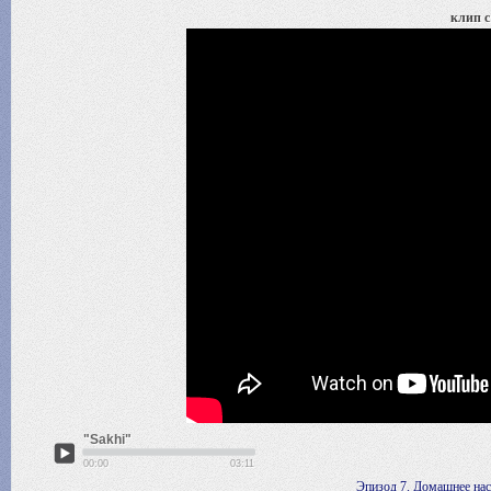
клип с
"Sakhi"
00:00
03:11
Эпизод 7. Домашнее нас