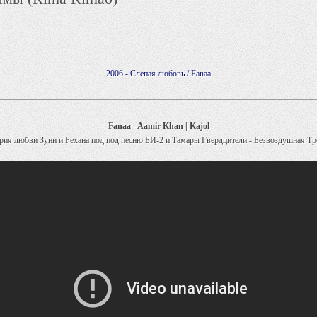
2006 - Слепая любовь / Fanaa
Fanaa - Aamir Khan | Kajol
рия любви Зуни и Рехана под под песню БИ-2 и Тамары Гвердцители - Безвоздушная Тр