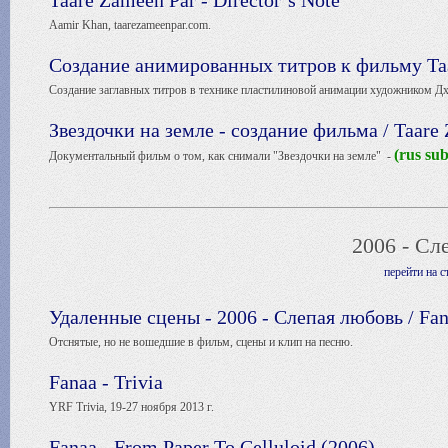
Taare Zameen Par - Director’s Note
Aamir Khan, taarezameenpar.com.
Создание анимированных титров к фильму Ta
Создание заглавных титров в технике пластилиновой анимации художником Дх
Звездочки на земле - создание фильма / Taare
(rus su
Документальный фильм о том, как снимали "Звездочки на земле" -
2006 - Сл
перейти на 
Удаленные сцены - 2006 - Слепая любовь / Fa
Отснятые, но не вошедшие в фильм, сцены и клип на песню.
Fanaa - Trivia
YRF Trivia, 19-27 ноября 2013 г.
Fanaa - From Paper To Celluloid (2006)