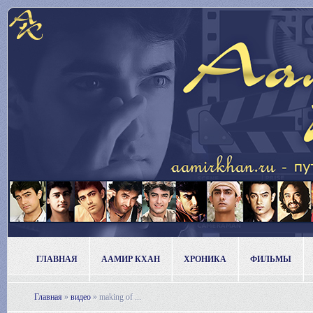
ГЛАВНАЯ
ААМИР КХАН
ХРОНИКА
ФИЛЬМЫ
Главная
»
видео
»
making of ...