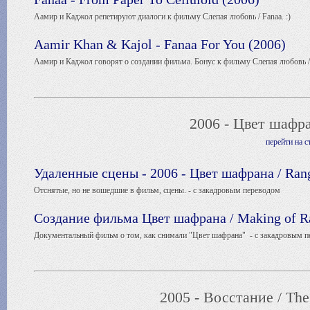
Аамир и Каджол репетируют диалоги к фильму Слепая любовь / Fanaa. :)
Aamir Khan & Kajol - Fanaa For You (2006)
Аамир и Каджол говорят о создании фильма. Бонус к фильму Слепая любовь /
2006 - Цвет шафра
перейти на 
Удаленные сцены - 2006 - Цвет шафрана / Ran
Отснятые, но не вошедшие в фильм, сцены. - с закадровым переводом
Создание фильма Цвет шафрана / Making of Ra
Документальный фильм о том, как снимали "Цвет шафрана"
- с закадровым 
2005 - Восстание / The