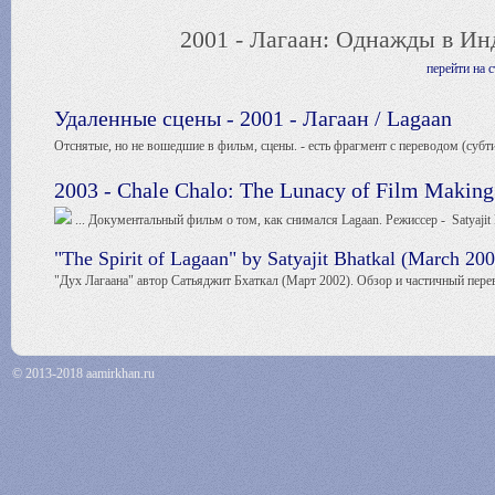
2001 - Лагаан: Однажды в Инд
перейти на 
Удаленные сцены - 2001 - Лагаан / Lagaan
Отснятые, но не вошедшие в фильм, сцены. - есть фрагмент с переводом (субт
2003 - Chale Chalo: The Lunacy of Film Making
... Документальный фильм о том, как снимался Lagaan. Режиссер - Satyajit 
"The Spirit of Lagaan" by Satyajit Bhatkal (March 200
"Дух Лагаана" автор Сатьяджит Бхаткал (Март 2002). Обзор и частичный пере
© 2013-2018 aamirkhan.ru