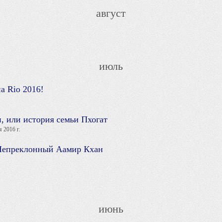
август
июль
а Rio 2016!
, или история семьи Пхогат
 2016 г.
 Непреклонный Аамир Кхан
июнь