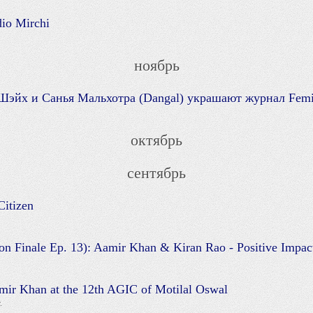
io Mirchi
ноябрь
Шэйх и Санья Мальхотра (Dangal) украшают журнал Fem
октябрь
сентябрь
itizen
n Finale Ep. 13): Aamir Khan & Kiran Rao - Positive Impac
amir Khan at the 12th AGIC of Motilal Oswal
.