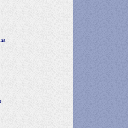
ina
t