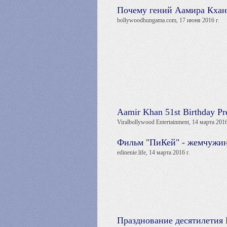
Почему гений Аамира Кхана
bollywoodhungama.com, 17 июня 2016 г.
Aamir Khan 51st Birthday Pr
Viralbollywood Entertainment, 14 марта 2016
Фильм "ПиКей" - жемчужин
edinenie.life, 14 марта 2016 г.
Празднование десятилетия 