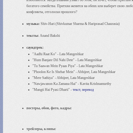
влюбляются. Когда Бхавани узнает об этом, он хочет, чтобы Притхви 
богатого семейства. Притхви женится на обеих или выберет свою люб
конфликты, отголоски прошлого?
музыка:
Shiv-Hari (Shivkumar Sharma & Hariprasad Chaurasia)
тексты:
Anand Bakshi
саундтрек:
"Aadhi Raat Ko" - Lata Mangeshkar
"Hum Banjare Dil Nahi Dete" - Lata Mangeshkar
"Tu Saawan Mein Pyaas Piya" - Lata Mangeshkar
"Phoolon Ke Is Shehar Mein" - Abhijeet, Lata Mangeshkar
"Mere Sathiya" - Abhijeet, Lata Mangeshkar
"Nawjawanon Ka Zamana Hai" - Kavita Krishnamurthy
"Mangti Hai Pyasi Dharti" -
текст, перевод
постеры, обои, фото, кадры:
трейлеры, клипы: