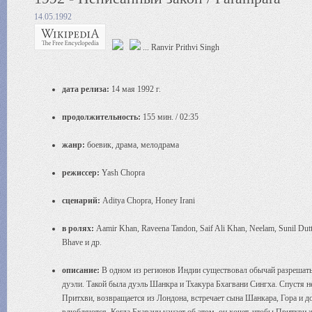
14.05.1992
... Ranvir Prithvi Singh
дата релиза:
14 мая 1992 г.
продолжительность:
155 мин. / 02:35
жанр:
боевик, драма, мелодрама
режиссер:
Yash Chopra
сценарий:
Aditya Chopra, Honey Irani
в ролях:
Aamir Khan, Raveena Tandon, Saif Ali Khan, Neelam, Sunil Dut
Bhave и др.
описание:
В одном из регионов Индии существовал обычай разрешать
дуэли. Такой была дуэль Шанкра и Тхакура Бхагвани Сингха. Спустя не
Притхви, возвращается из Лондона, встречает сына Шанкара, Гора и до