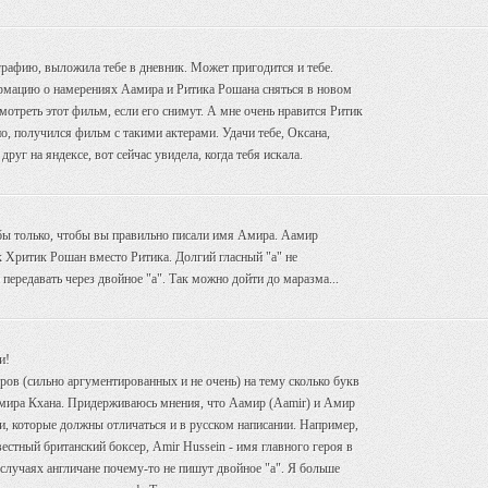
графию, выложила тебе в дневник. Может пригодится и тебе.
мацию о намерениях Аамира и Ритика Рошана сняться в новом
мотреть этот фильм, если его снимут. А мне очень нравится Ритик
о, получился фильм с такими актерами. Удачи тебе, Оксана,
руг на яндексе, вот сейчас увидела, когда тебя искала.
 бы только, чтобы вы правильно писали имя Амира. Аамир
к Хритик Рошан вместо Ритика. Долгий гласный "а" не
 передавать через двойное "а". Так можно дойти до маразма...
и!
ов (сильно аргументированных и не очень) на тему сколько букв
амира Кхана. Придерживаюсь мнения, что Аамир (Aamir) и Амир
ни, которые должны отличаться и в русском написании. Например,
естный британский боксер, Amir Hussein - имя главного героя в
случаях англичане почему-то не пишут двойное "а". Я больше