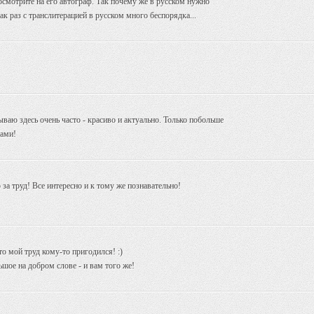
смотрите на его автограф. Так почему же в русском нужно
ак раз с транслитерацией в русском много беспорядка...
ываю здесь очень часто - красиво и актуально. Только побольше
рами!
за труд! Все интересно и к тому же познавательно!
что мой труд кому-то пригодился! :)
льшое на добром слове - и вам того же!