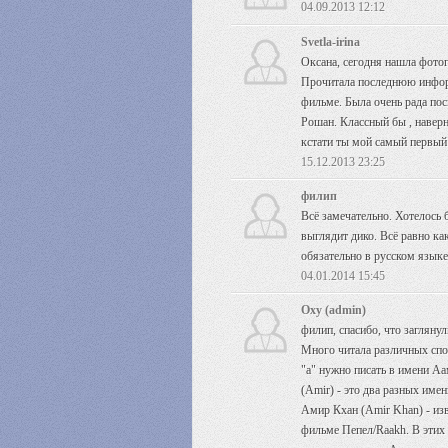
04.09.2013 12:12
Svetla-irina
Оксана, сегодня нашла фото
Прочитала последнюю инфор
фильме. Была очень рада пос
Рошан. Классный бы , наверн
кстати ты мой самый первый д
15.12.2013 23:25
филип
Всё замечательно. Хотелось
выглядит дико. Всё равно ка
обязательно в русском языке
04.01.2014 15:45
Oxy (admin)
филип, спасибо, что заглянул
Много читала различных спор
"а" нужно писать в имени А
(Amir) - это два разных име
Амир Кхан (Amir Khan) - изв
фильме Пепел/Raakh. В этих 