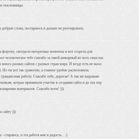
ые поклонницы.
а добрые слова, постараюсь и дальше не разочаровать.
ь форуму, смотрела интересные моменты и вот созрела для
рсо человеческое тебе спасибо за такой шикарный во всех смыслах
а много разных сайтов с разных стран мира. И везде есть не мало
. Но ты всё так грамотно, а главное удобно расположила.
грандиозная работа. Спасибо тебе, дорогая! А так же выражаю
онкам, котрые принимали участие в создании сайта и до сих пор
асширении материалов. Спасибо всем! )))
ь сайту )))
- стараюсь, и эта работа мне в радость... :)