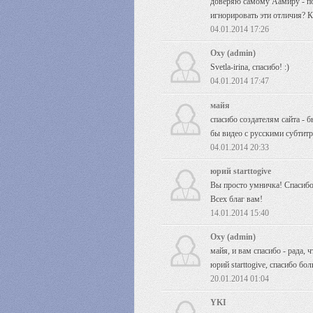
доверяю самому Аамиру - по
игнорировать эти отличия? К
04.01.2014 17:26
Oxy (admin)
Svetla-irina, спасибо! :)
04.01.2014 17:47
майя
спасибо создателям сайта - б
бы видео с русскими субтит
04.01.2014 20:33
юрий starttogive
Вы просто умничка! Спасибо 
Всех благ вам!
14.01.2014 15:40
Oxy (admin)
майя, и вам спасибо - рада, 
юрий starttogive, спасибо бо
20.01.2014 01:04
YKI