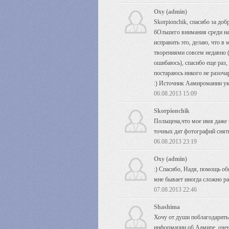
Oxy (admin)
Skorpionchik, спасибо за до
бОльшего внимания среди нас
исправить это, делаю, что в 
творениями совсем недавно (в
ошибаюсь), спасибо еще раз, 
постараюсь никого не разоча
:) Источник Аамиромании ука
06.08.2013 15:09
Skorpionchik
Польщена,что мое имя даже 
точных дат фотографий снят
06.08.2013 23:19
Oxy (admin)
:) Спасибо, Надя, помощь обя
мне бывает иногда сложно ра
07.08.2013 22:46
Shashima
Хочу от души поблагодарить 
информации об Аамире, очен