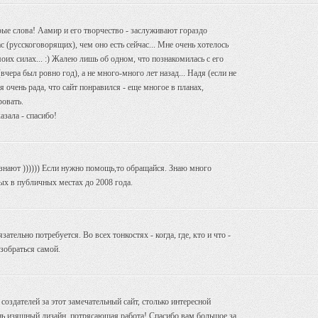
брые слова! Аамир и его творчество - заслуживают гораздо
 (русскоговорящих), чем оно есть сейчас... Мне очень хотелось
моих силах... :) Жалею лишь об одном, что познакомилась с его
чера был ровно год), а не много-много лет назад... Надя (если не
я очень рада, что сайт понравился - еще многое в планах,
ровать.
зала - спасибо!
знают )))))) Если нужно помощь,то обращайся. Знаю много
ых в публичных местах до 2008 года.
зательно потребуется. Во всех тонкостях - когда, где, кто и что -
зобраться самой.
создателей за этот замечательный сайт, столько интересной
ь изящный дизайн, потрясающая работа! Спасибо вам большое за