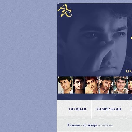
ГЛАВНАЯ
ААМИР КХАН
Главная
»
от автора
»
гостевая