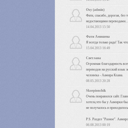
Oxy (admin)
Фати, спасибо, дорогая, без т
недостающими переводами...
14.04.2013 15:50
Фати Амишева
Я всегда только рада! Так что
15.04.2013 16:49
Светлана
Огромная благодарность всем
переводов на русский язык 
человека - Аамира Кхана.
08.05.2013 20:28
Skorpionchik
Очень понравился сайт. Глав
хотела,что бы у Аамирки был
не получалось и приходилось 
P.S. Раздел "Разное". Аамиро
06.08.2013 00:19