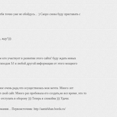
ебя точно уже не обойдусь... :) Скоро снова буду приставать с
, жду!)))
 кто участвует в развитии этого сайта! буду ждать новых
эпизодов SJ и любой другой информации от этого мощного
ное очень рада,что осуществилась моя мечта. Много лет
 свой сайт. Много раз пробовала его создать,но все время ,что то
отступать в оборону ))) Теперь я спокойна ))) Удачи.
мания... Первоисточник: http://aamirkhan.borda.ru/