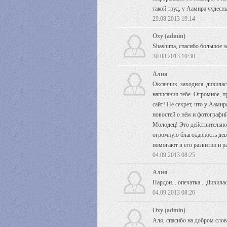
такой труд, у Аамира чудесн
29.08.2013 19:14
Oxy (admin)
Shashima, спасибо большое з
30.08.2013 10:30
Алия
Оксанчик, заходила, дивилас
написания тебе. Огромное, п
сайт! Не секрет, что у Аамир
новостей о нём и фотографий
Молодец! Это действительно 
огромную благодарность девч
помогают в его развитии и р
04.09.2013 08:25
Алия
Пардон... опечатка... Дивилас
04.09.2013 08:26
Oxy (admin)
Аля, спасибо на добром слове 