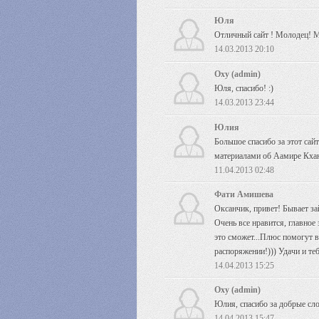
Юля
Отличный сайт ! Молодец! М
14.03.2013 20:10
Oxy (admin)
Юля, спасибо! :)
14.03.2013 23:44
Юлия
Большое спасибо за этот сай
материалами об Аамире Кхан
11.04.2013 02:48
Фати Амишева
Оксанчик, привет! Бывает зай
Очень все нравится, главное 
это сможет...Плюс помогут в
распоряжении!))) Удачи и теб
14.04.2013 15:25
Oxy (admin)
Юлия, спасибо за добрые слов
14.04.2013 15:47