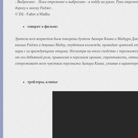
- Выбросьте... Ноги отрежьте и выбросьте - я пойду на руках. Руки отрежет
дорогу к моему Радже...
© Dil - Father и Madhu
говорят о фильме:
Зрители всех возрастов были покорены дуэтом Аамира Кхана и Мадхури Дик
юноши Раджи и девушки Мадху, студетнов коллежда, проводит зрителей от
пары с их враждующими отцами. Несмотря на некое сходство с персонажем 
от его дебютной роли, привносит в персонаж иронию, строптивость, оптим
сопереживает всем чувствам персонажа Аамира Кхана, узнавая в характере 
трейлеры, клипы: