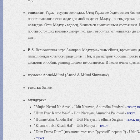
и др.
описание:
Радж - студент колледжа. Отец Раджа не беден, имеет бизне
просто патологически жаден до любых денег. Мадху - очень дерзкая и 
колледжа. Отец Мадху - вдовец, бизнесмен с милионным состоянием. 
противостоящих военных лагеря, но, как говорится, от ненависти до 
шаг...
P. S.
Великолепная игра Аамира и Мадхури - сильнейшая, временами д
папаш иногда хотелось придушить... Нет, игра актеров хороша, просто
фильмов о любви, равнодушными не останетесь. И песни очень красивы
музыка:
Anand-Milind (Anand & Milind Shrivastav)
тексты:
Sameer
саундтрек:
"Mujhe Neend Na Aaye" - Udit Narayan, Anuradha Paudwal -
текст, 
"Hum Pyar Karne Wale" - Udit Narayan, Anuradha Paudwal -
текст
"Humne Ghar Choda Hai" - Udit Narayan, Sadhana Sargam -
текст, п
"Khambe Jaisi Khadi Hai" - Udit Narayan -
текст
"Dum Dama Dum" (исключен только в "русской" версии ?) - Udit N
-
текст