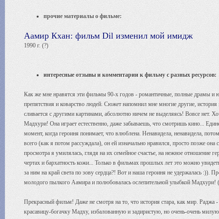
прочие материалы о фильме:
Аамир Кхан: фильм Dil изменил мой имидж
1990 г. (?)
интересные отзывы и комментарии к фильму с разных ресурсов:
Как же мне нравятся эти фильмы 90-х годов - романтичные, полные драмы и 
препятствия и коварство людей. Сюжет напомнил мне многие другие, история п
сливается с другими картинами, абсолютно ничем не выделяясь! Вовсе нет. Х
Мадхури! Она играет естественно, даже забываешь, что смотришь кино... Единс
момент, когда героиня понимает, что влюблена. Ненавидела, ненавидела, потом 
всего (как я потом рассуждала), он ей изначально нравился, просто позже она
просмотра я умилялась, глядя на их семейное счастье, на нежное отношение ге
чертах и бархатность кожи... Только в фильмах прошлых лет это можно увидеть 
за ним на край света по зову сердца?! Вот и наша героиня не удержалась :)).
молодого пылкого Аамира и полюбовалась ослепительной улыбкой Мадхури!
Прекрасный фильм! Даже не смотря на то, что история стара, как мир. Раджа 
красавицу-богачку Мадху, избалованную и задиристую, но очень-очень милую