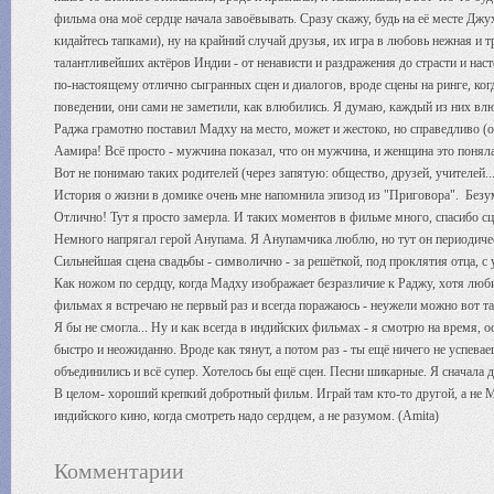
фильма она моё сердце начала завоёвывать. Сразу скажу, будь на её месте Джу
кидайтесь тапками), ну на крайний случай друзья, их игра в любовь нежная и т
талантливейших актёров Индии - от ненависти и раздражения до страсти и на
по-настоящему отлично сыгранных сцен и диалогов, вроде сцены на ринге, ко
поведении, они сами не заметили, как влюбились. Я думаю, каждый из них вл
Раджа грамотно поставил Мадху на место, может и жестоко, но справедливо (о
Аамира! Всё просто - мужчина показал, что он мужчина, и женщина это поняла
Вот не понимаю таких родителей (через запятую: общество, друзей, учителей...
История о жизни в домике очень мне напомнила эпизод из "Приговора". Безум
Отлично! Тут я просто замерла. И таких моментов в фильме много, спасибо 
Немного напрягал герой Анупама. Я Анупамчика люблю, но тут он периодически
Сильнейшая сцена свадьбы - символично - за решёткой, под проклятия отца
Как ножом по сердцу, когда Мадху изображает безразличие к Раджу, хотя любит
фильмах я встречаю не первый раз и всегда поражаюсь - неужели можно вот т
Я бы не смогла... Ну и как всегда в индийских фильмах - я смотрю на время, ос
быстро и неожиданно. Вроде как тянут, а потом раз - ты ещё ничего не успева
объединились и всё супер. Хотелось бы ещё сцен. Песни шикарные. Я сначала
В целом- хороший крепкий добротный фильм. Играй там кто-то другой, а не 
индийского кино, когда смотреть надо сердцем, а не разумом. (Amita)
Комментарии