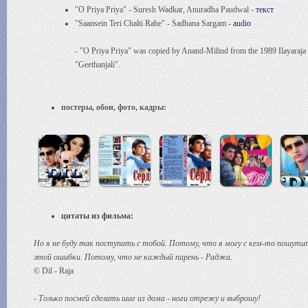
"O Priya Priya" - Suresh Wadkar, Anuradha Paudwal -
текст
"Saansein Teri Chalti Rahe" - Sadhana Sargam -
audio
- "O Priya Priya" was copied by Anand-Milind from the 1989 Ilayaraja o
"Geethanjali".
постеры, обои, фото, кадры:
цитаты из фильма:
Но я не буду так поступать с тобой. Потому, что я могу с кем-то пошутить
этой ошибки. Потому, что не каждый парень - Раджа.
© Dil - Raja
- Только посмей сделать шаг из дома - ноги отрежу и выброшу!