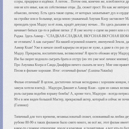
ссоры, придирки и издёвки. А потом... Потом они, конечно же, влюбляются др
они не кто иные, как их собственные отцы. Да, сюжет прост. Но как же интер
объясню, почему. Есть здесь такие сцены, от которых захватывает дух и сердц
на стройке или в больнице, когда мною уважаемый Анупам Кхер заставляет Ма
преподать урок Мадху за её ложь, крадёт девушку ночью... Но здесь дыхание п
начинает биться где-то в районе пятки :)! Я уже молчу о сцене на ринге или о 
Раджа. Здесь Аамир - "СЛАДКАЯ-СЛАДКАЯ, ВКУСНАЯ-ВКУСНАЯ ШОКОЛАДНА
не отлипать! А как сыграно! На нашей огромной планете, именуемой Земля, да 
Аамир Кхан! Уже в начале своей карьеры он играл не хуже, а даже в сто раз 
Мадху. Прекрасна, восхитительна, великолепна! Я просто обожаю игру Мадхур
Им бы скорее подошло сыграть брата и сестру (но это уже моё личное мнение).
Про Анупама Кхера и Саида Джаффри ничего сказать не могу. Мне они нравят
Песни в фильме хорошие. Итог: отличный фильм! (Lunima Natasha)
Фильм отличный! В целом, достаточно легкая мелодрама с хорошим концом, 
замуж хотели взять))... Мадхури Дикшит и Аамир Кхан - одни из самых велико
роль сыграна подобно взрыву бомбы! А, кроме того, Мадхури - всегда потряс
90-е в нем виден большой Мастер, прекрасный актер, который и сейчас не по
(Галяяяz)
Типичный для того времени, незамысловатый сюжет, основанный на любви дву
рубеже 80-90-х таких фильмов было снято много, но всё же, этот фильм име
какое-то сложное отношение, вроде и красивая, и талантливая, а вот что-то бу