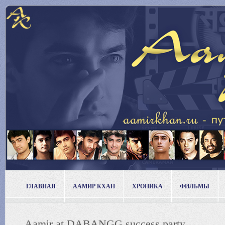
ГЛАВНАЯ
ААМИР КХАН
ХРОНИКА
ФИЛЬМЫ
Aamir at DABANGG success party