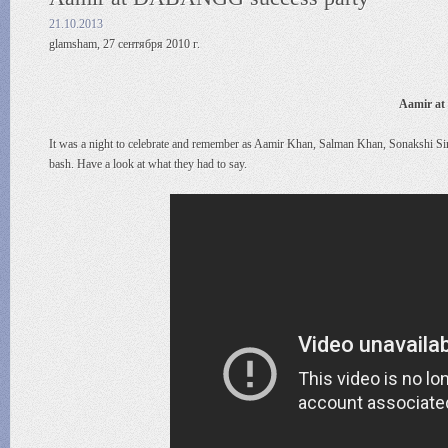
21.10.2013
glamsham, 27 сентября 2010 г.
Aamir at
It was a night to celebrate and remember as Aamir Khan, Salman Khan, Sonakshi 
bash. Have a look at what they had to say.