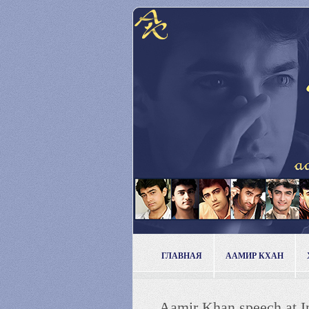
ГЛАВНАЯ
ААМИР КХАН
Aamir Khan speech at I