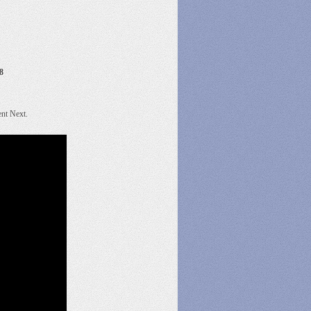
8
nt Next.