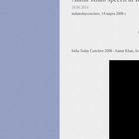
19.06.2014
indiatodayconclave, 14 марта 2008 г.
India Today Conclave 2008 - Aamir Khan, As