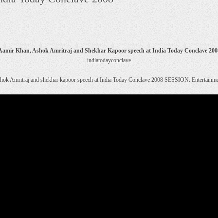
Aamir Khan, Ashok Amritraj and Shekhar Kapoor speech at India Today Conclave 200
indiatodayconclave
hok Amritraj and shekhar kapoor speech at India Today Conclave 2008 SESSION: Entertainme