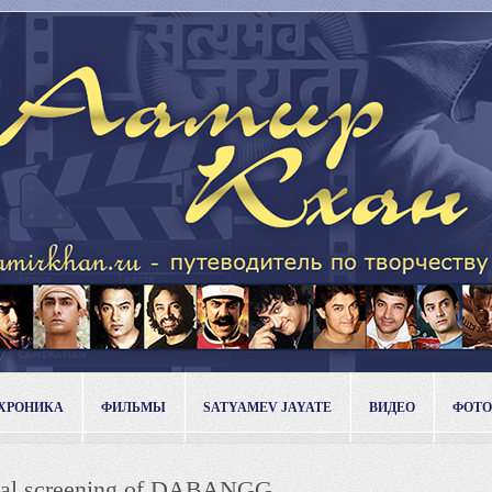
ХРОНИКА
ФИЛЬМЫ
SATYAMEV JAYATE
ВИДЕО
ФОТО
cial screening of DABANGG