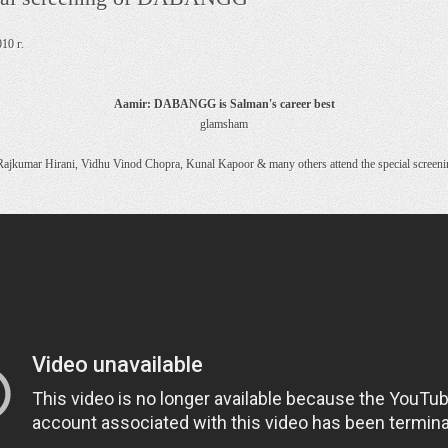
10 г.
Aamir: DABANGG is Salman's career best
glamsham
ajkumar Hirani, Vidhu Vinod Chopra, Kunal Kapoor & many others attend the special scree