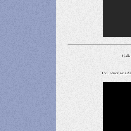
3 Idi
The 3 Idiots' gang 