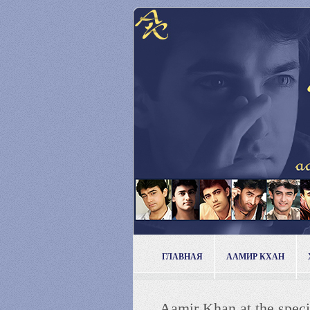
ГЛАВНАЯ
ААМИР КХАН
Aamir Khan at the spe