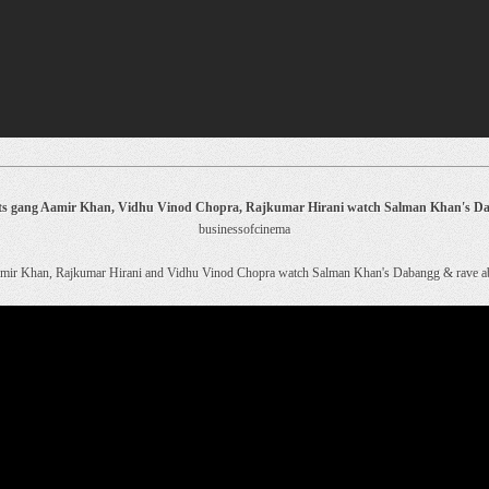
ots gang Aamir Khan, Vidhu Vinod Chopra, Rajkumar Hirani watch Salman Khan's D
businessofcinema
Aamir Khan, Rajkumar Hirani and Vidhu Vinod Chopra watch Salman Khan's Dabangg & rave ab