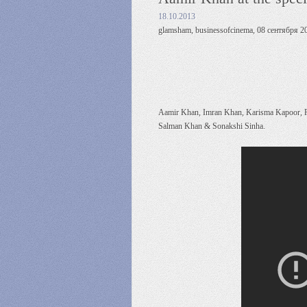
18.10.2013
glamsham, businessofcinema, 08 сентября 20
Aamir Khan, Imran Khan, Karisma Kapoor, R
Salman Khan & Sonakshi Sinha.