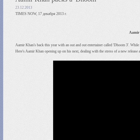
23.12.2013
TIMES NOW, 17 декабря 2013 г.
Aamir
Aamir Khan's back this year with an out and out entertainer called 'Dhoom 3'. While 
Here's Aamir Khan opening up on his next, dealing with the stress of a new release