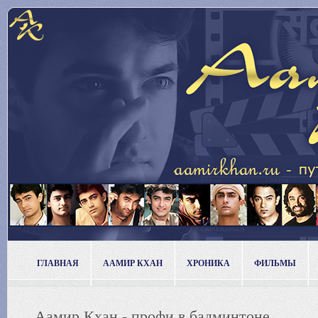
ГЛАВНАЯ
ААМИР КХАН
ХРОНИКА
ФИЛЬМЫ
Аамир Кхан - профи в бадминтоне