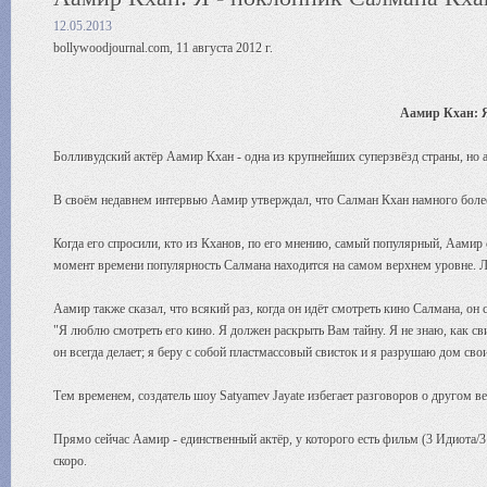
12.05.2013
bollywoodjournal.com, 11 августа 2012 г.
Аамир Кхан: 
Болливудский актёр Аамир Кхан - одна из крупнейших суперзвёзд страны, но а
В своём недавнем интервью Аамир утверждал, что Салман Кхан намного более
Когда его спросили, кто из Кханов, по его мнению, самый популярный, Аамир с
момент времени популярность Салмана находится на самом верхнем уровне. Ли
Аамир также сказал, что всякий раз, когда он идёт смотреть кино Салмана, о
"Я люблю смотреть его кино. Я должен раскрыть Вам тайну. Я не знаю, как св
он всегда делает; я беру с собой пластмассовый свисток и я разрушаю дом свои
Тем временем, создатель шоу Satyamev Jayate избегает разговоров о другом ве
Прямо сейчас Аамир - единственный актёр, у которого есть фильм (3 Идиота/3 I
скоро.