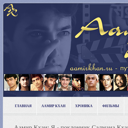
ГЛАВНАЯ
ААМИР КХАН
ХРОНИКА
ФИЛЬМЫ
Аамир Кхан: Я - поклонник Салмана Кха