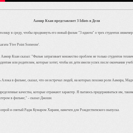
Аамир Кхан представляет 3 Idiots в Дели
олицу в среду, чтобы продвинуть его новый фильм "3 идиота" о трех студентах инженер
гата 'Five Point Someone'.
амир Кхан сказал: "Фильм затрагивает множество проблем не только студентов техниче
удентам или родителям, которые хотят, чтобы их дети имели успех после окончания уче
"
ока в фильме, сказал, что он встречал людей, на которых похожи роли Аамира, Мадха
ь определенные качества, которые отражают характер. Я пытаюсь придерживаться им, так
ктером в фильме," - сказал Джоши.
прой и снятый Радж Кумаром Хирани, намечен для Рождественского выпуска.