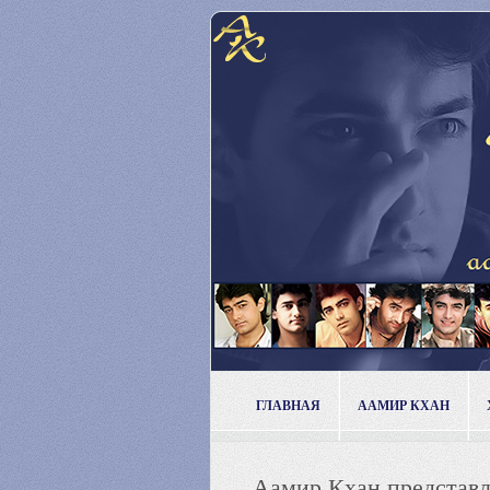
ГЛАВНАЯ
ААМИР КХАН
Аамир Кхан представля