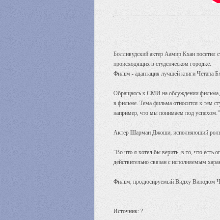
Болливудский актер Аамир Кхан посетил ст
происходящих в студенческом городке.
Фильм - адаптация лучшей книги Четана Бха
Обращаясь к СМИ на обсуждении фильма, А
в фильме. Тема фильма относится к тем ст
например, что мы понимаем под успехом.
Актер Шарман Джоши, исполняющий роль Ал
"Во что я хотел бы верить, в то, что ест
действительно связан с исполняемым хара
Фильм, продюсируемый Видху Винодом Чо
Источник: ?