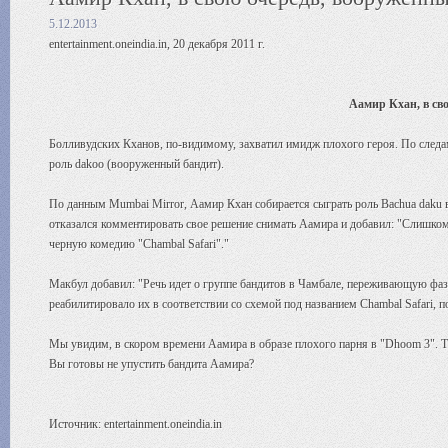
5.12.2013
entertainment.oneindia.in, 20 декабря 2011 г.
Аамир Кхан, в св
Болливудских Кханов, по-видимому, захватил имидж плохого героя. По следа
роль dakoo (вооруженный бандит).
По данным Mumbai Mirror, Аамир Кхан собирается сыграть роль Bachua daku в
отказался комментировать свое решение снимать Аамира и добавил: "Слишком 
черную комедию "Chambal Safari"."
Макбул добавил: "Речь идет о группе бандитов в Чамбале, переживающую фаз
реабилитировало их в соответствии со схемой под названием Chambal Safari, п
Мы увидим, в скором времени Аамира в образе плохого парня в "Dhoom 3". Тепе
Вы готовы не упустить бандита Аамира?
Источник: entertainment.oneindia.in