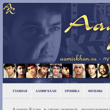
ГЛАВНАЯ
ААМИР КХАН
ХРОНИКА
ФИЛЬМЫ
Аамир Кхан, в свою очередь, вооруженн