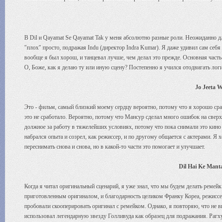
В Dil и Qayamat Se Qayamat Tak у меня абсолютно разные роли. Неожиданно дл
"плох" просто, подражая Indu (директор Indra Kumar). Я даже удивил сам себя
вообще я был хорош, и танцевал лучше, чем делал это прежде. Основная часть
О, Боже, как я делаю ту или иную сцену? Постепенно я учился отодвигать лог
Jo Jeeta 
Это - фильм, самый близкий моему сердцу вероятно, потому что я хорошо сраб
это не сработало. Вероятно, потому что Мансур сделал много ошибок на свер
должное за работу в тяжелейших условиях, потому что пока снимали это кино
набрался опыта и созрел, как режиссер, и по другому общается с актерами. Я 
переснимать снова и снова, но в какой-то части это помогает и улучшает.
Dil Hai Ke Man
Когда я читал оригинальный сценарий, я уже знал, что мы будем делать ремейк
приготовленным оригиналом, и благодарность целиком Франку Кореа, режиссе
пробовали скооперировать оригинал с ремейком. Однако, я повторяю, что не
использовал легендарную звезду Голливуда как образец для подражания. Рагх