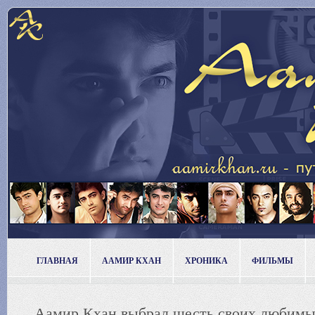
ГЛАВНАЯ
ААМИР КХАН
ХРОНИКА
ФИЛЬМЫ
Аамир Кхан выбрал шесть своих любим