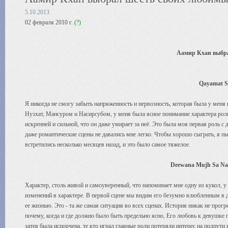
5.10.2013
02 февраля 2010 г.
(?)
Аамир Кхан выбр
Qayamat S
Я никогда не смогу забыть напряженность и нервозность, которая была у меня 
Нузхат, Мансуром и Насирсубом, у меня была ясное понимание характера роли
искренней и сильной, что он даже умирает за неё. Это была моя первая роль с
даже романтические сцены не давались мне легко. Чтобы хорошо сыграть, я пыт
встретились несколько месяцев назад, и это было самое тяжелое.
Deewana Mujh Sa Nah
Характер, столь живой и самоуверенный, что напоминает мне одну из кукол, у 
изменений в характере. В первой сцене мы видим его безумно влюбленным в д
ее жизнью. Это - та же самая ситуация во всех сценах. История никак не прог
почему, когда и где должно было быть предельно ясно, Его любовь к девушке п
затея была испорчена, те кто играл главные роли потеряли интерес на полпути