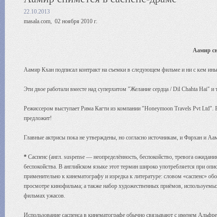
22.10.2013
masala.com, 02 ноября 2010 г.
Аамир сн
Аамир Кхан подписал контракт на съемки в следующем фильме и ни с кем ин
Эти двое работали вместе над суперхитом "Желание сердца / Dil Chahta Hai" и т
Режиссером выступает Рима Кагти из компании "Honeymoon Travels Pvt Ltd". В
предложит!
Главные актрисы пока не утверждены, но согласно источникам, и Фархан и А
*
Саспенс (англ. suspense — неопределённость, беспокойство, тревога ожидани
беспокойства. В английском языке этот термин широко употребляется при опи
применительно к кинематографу и изредка к литературе: словом «саспенс» об
просмотре кинофильма; а также набор художественных приёмов, используемых 
фильмах ужасов.
Использование саспенса в кинематографе обычно связывают с именем Альфред