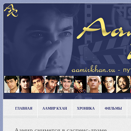
ГЛАВНАЯ
ААМИР КХАН
ХРОНИКА
ФИЛЬМЫ
Аамир снимется в саспенс-драме