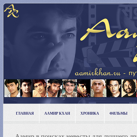
ГЛАВНАЯ
ААМИР КХАН
ХРОНИКА
ФИЛЬМЫ
Аамир в поисках невесты для лучшего д