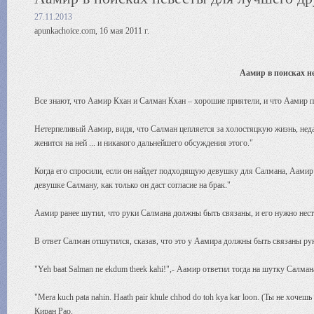
27.11.2013
apunkachoice.com, 16 мая 2011 г.
Аамир в поисках н
Все знают, что Аамир Кхан и Салман Кхан – хорошие приятели, и что Аамир по
Нетерпеливый Аамир, видя, что Салман цепляется за холостяцкую жизнь, неда
женится на ней ... и никакого дальнейшего обсуждения этого."
Когда его спросили, если он найдет подходящую девушку для Салмана, Аамир 
девушке Салману, как только он даст согласие на брак."
Аамир ранее шутил, что руки Салмана должны быть связаны, и его нужно нест
В ответ Салман отшутился, сказав, что это у Аамира должны быть связаны рук
"Yeh baat Salman ne ekdum theek kahi!",- Аамир ответил тогда на шутку Салман
"Mera kuch pata nahin. Haath pair khule chhod do toh kya kar loon. (Ты не хоче
Киран Рао.