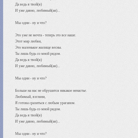
Да ведь я твой(я)
И уже давно, любимый(ая)...
Мы одни - ну и что?
Это уже не мечта - теперь это все наше.
Этот мир любви,
Это маленькое жилище весны.
Ты лишь будь со мной рядом.
Да ведь я твой(я)
И уже давно, любимый(ая)...
Мы одни - ну и что?
Больше на нас не обрушится никакое ненастье.
Любимый, взгляни,
Я готова сразиться с любым ураганом.
Ты лишь будь со мной рядом.
Да ведь я твой(я)
И уже давно, любимый(ая)...
Мы одни - ну и что?