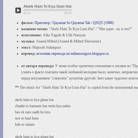
Akele Hain To Kya Gum Hai
00:00
05:59
фильм:
Приговор / Qayamat Se Qayamat Tak / QSQT (1988)
название песни:
"Akele Hain To Kya Gum Hai" / "Мы одни - ну и что?"
исполнение:
Alka Yagnik & Udit Narayan
музыка:
Anand-Milind (Anand & Milind Shrivastav)
текст:
Majrooh Sultanpuri
перевод:
источник перевода на indiansongsru.blogspot.ru
от автора перевода:
У меня особое трепетное отношение к песням из "Пр
узнать о факте плагиата такой любимой мелодии было, конечно, неприятно
перед искушением "слямзить" куплетик-другой. Зато какое чудесное испол
**
The music for "Akele Hain To Kya Gum Hai" is copied from the instrumental nu
akele hain to kya gham hai
chaahe to hamaare bas mein kya nahin
bas ek zara saath ho tera
tere to hain hum
kab se sanam
akele hain to kya gham hai