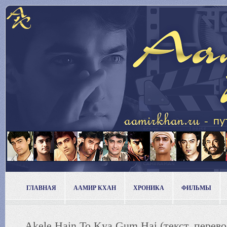
ГЛАВНАЯ
ААМИР КХАН
ХРОНИКА
ФИЛЬМЫ
Akele Hain To Kya Gum Hai (текст, перево