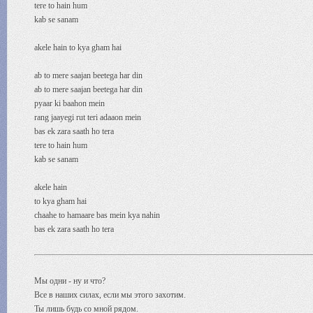
tere to hain hum
kab se sanam
akele hain to kya gham hai
ab to mere saajan beetega har din
ab to mere saajan beetega har din
pyaar ki baahon mein
rang jaayegi rut teri adaaon mein
bas ek zara saath ho tera
tere to hain hum
kab se sanam
akele hain
to kya gham hai
chaahe to hamaare bas mein kya nahin
bas ek zara saath ho tera
Мы одни - ну и что?
Все в наших силах, если мы этого захотим.
Ты лишь будь со мной рядом.