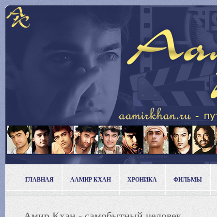
ГЛАВНАЯ
ААМИР КХАН
ХРОНИКА
ФИЛЬМЫ
Амир Кхан - самобытный человек