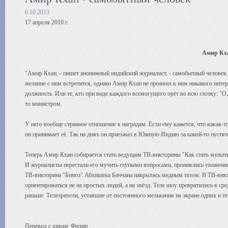
6.10.2013
17 апреля 2010 г.
Амир Кха
"Амир Кхан, - пишет анонимный индийский журналист, - самобытный человек
желание с ним встретится, однако Амир Кхан не проявил к ним никакого инте
должность. Или те, кто при виде каждого всемогущего орёт во всю глотку: "О
то министром.
У него вообще странное отношение к наградам. Если ему кажется, что какая-то 
он принимает её. Так на днях он приезжал в Южную Индию за какой-то пустя
Теперь Амир Кхан собирается стать ведущим ТВ-викторины "Как стать мульт
И журналисты перестали его мучить глупыми вопросами, прониклись уважени
ТВ-викторина "Бинго" Абхишека Баччана накрылась медным тазом. В ТВ-викто
ориентироваться не на простых людей, а на звёзд. Теле шоу превратились в с
раньше. Телезрители, уставшие от постоянного мелькания на экране одних и т
Перевод с хинди: Филип