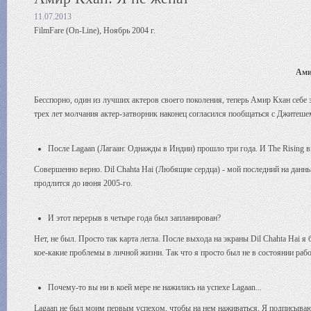
11.07.2013
FilmFare (On-Line), Ноябрь 2004 г.
Ами
Бесспорно, один из лучших актеров своего поколения, теперь Амир Кхан себе
трех лет молчания актер-затворник наконец согласился пообщаться с Джитеш
После Lagaan (Лагаан: Однажды в Индии) прошло три года. И The Rising 
Совершенно верно. Dil Chahta Hai (Любящие сердца) - мой последний на данны
продлится до июня 2005-го.
И этот перерыв в четыре года был запланирован?
Нет, не был. Просто так карта легла. После выхода на экраны Dil Chahta Hai
кое-какие проблемы в личной жизни. Так что я просто был не в состоянии раб
Почему-то вы ни в коей мере не нажились на успехе Lagaan...
Lagaan не был моим первым успехом, чтобы на нем наживаться. Я подписываю 