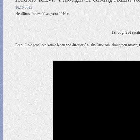
16.10.2013
Headlines Today, 09 августа 2010 г.
'I thought of cast
Peepli Live producer Aamir Khan and director Anusha Rizvi talk about their movie, it