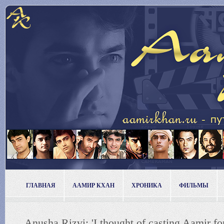
ГЛАВНАЯ
ААМИР КХАН
ХРОНИКА
ФИЛЬМЫ
Anusha Rizvi: 'I thought of casting Aamir for