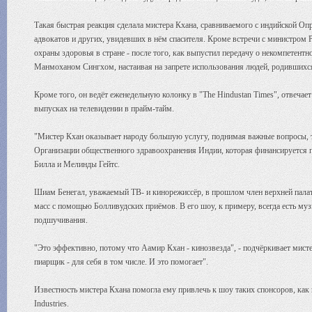
Такая быстрая реакция сделала мистера Кхана, сравниваемого с индийской О
адвокатов и других, увидевших в нём спасителя. Кроме встречи с министром 
охраны здоровья в стране - после того, как выпустил передачу о некомпетент
Манмоханом Сингхом, настаивая на запрете использования людей, родившихся
Кроме того, он ведёт еженедельную колонку в "The Hindustan Times", отвечае
выпусках на телевидении в прайм-тайм.
"Мистер Кхан оказывает народу большую услугу, поднимая важные вопросы, т
Организации общественного здравоохранения Индии, которая финансируется
Билла и Мелинды Гейтс.
Шиам Бенегал, уважаемый ТВ- и кинорежиссёр, в прошлом член верхней палаты 
масс с помощью Болливудских приёмов. В его шоу, к примеру, всегда есть муз
подшучивания.
"Это эффективно, потому что Аамир Кхан - кинозвезда", - подчёркивает мисте
пиарщик - для себя в том числе. И это помогает".
Известность мистера Кхана помогла ему привлечь к шоу таких спонсоров, как
Industries.