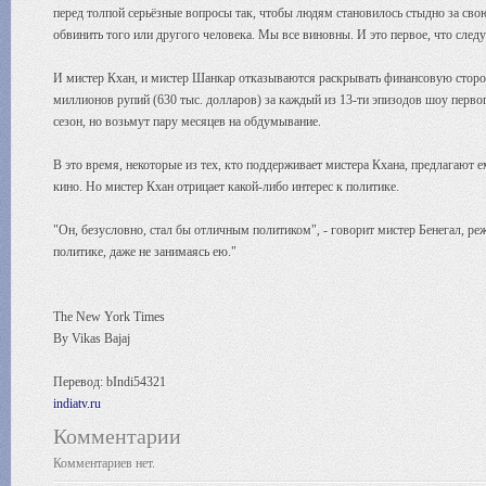
перед толпой серьёзные вопросы так, чтобы людям становилось стыдно за свою 
обвинить того или другого человека. Мы все виновны. И это первое, что следу
И мистер Кхан, и мистер Шанкар отказываются раскрывать финансовую сторон
миллионов рупий (630 тыс. долларов) за каждый из 13-ти эпизодов шоу первого
сезон, но возьмут пару месяцев на обдумывание.
В это время, некоторые из тех, кто поддерживает мистера Кхана, предлагают 
кино. Но мистер Кхан отрицает какой-либо интерес к политике.
"Он, безусловно, стал бы отличным политиком", - говорит мистер Бенегал, ре
политике, даже не занимаясь ею."
The New York Times
By Vikas Bajaj
Перевод: bIndi54321
indiatv.ru
Комментарии
Комментариев нет.