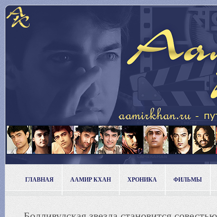
ГЛАВНАЯ
ААМИР КХАН
ХРОНИКА
ФИЛЬМЫ
Болливудская звезда становится совесть