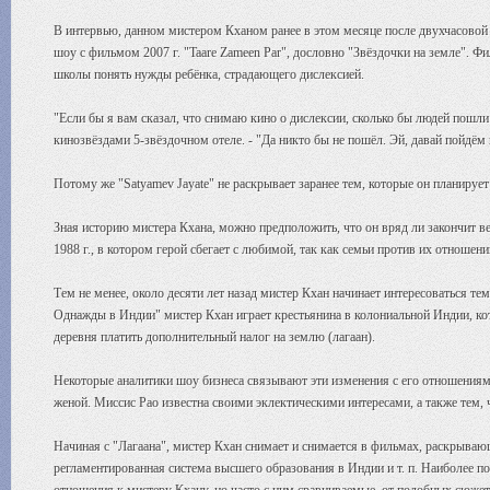
В интервью, данном мистером Кханом ранее в этом месяце после двухчасовой т
шоу с фильмом 2007 г. "Taare Zameen Par", дословно "Звёздочки на земле". Фи
школы понять нужды ребёнка, страдающего дислексией.
"Если бы я вам сказал, что снимаю кино о дислексии, сколько бы людей пошли
кинозвёздами 5-звёздочном отеле. - "Да никто бы не пошёл. Эй, давай пойдём 
Потому же "Satyamev Jayate" не раскрывает заранее тем, которые он планируе
Зная историю мистера Кхана, можно предположить, что он вряд ли закончит 
1988 г., в котором герой сбегает с любимой, так как семьи против их отношен
Тем не менее, около десяти лет назад мистер Кхан начинает интересоваться те
Однажды в Индии" мистер Кхан играет крестьянина в колониальной Индии, кот
деревня платить дополнительный налог на землю (лагаан).
Некоторые аналитики шоу бизнеса связывают эти изменения с его отношениями
женой. Миссис Рао известна своими эклектическими интересами, а также тем,
Начиная с "Лагаана", мистер Кхан снимает и снимается в фильмах, раскрываю
регламентированная система высшего образования в Индии и т. п. Наиболее 