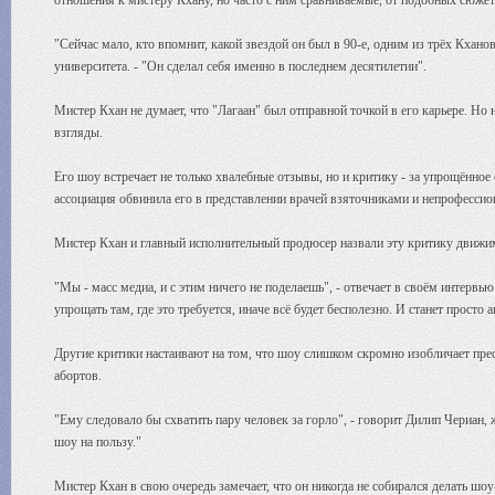
отношения к мистеру Кхану, но часто с ним сравниваемые, от подобных сюжет
"Сейчас мало, кто впомнит, какой звездой он был в 90-е, одним из трёх Кхан
университета. - "Он сделал себя именно в последнем десятилетии".
Мистер Кхан не думает, что "Лагаан" был отправной точкой в его карьере. Но 
взгляды.
Его шоу встречает не только хвалебные отзывы, но и критику - за упрощённо
ассоциация обвинила его в представлении врачей взяточниками и непрофессион
Мистер Кхан и главный исполнительный продюсер назвали эту критику движи
"Мы - масс медиа, и с этим ничего не поделаешь", - отвечает в своём интервь
упрощать там, где это требуется, иначе всё будет бесполезно. И станет прост
Другие критики настаивают на том, что шоу слишком скромно изобличает пре
абортов.
"Ему следовало бы схватить пару человек за горло", - говорит Дилип Чериан, 
шоу на пользу."
Мистер Кхан в свою очередь замечает, что он никогда не собирался делать шоу