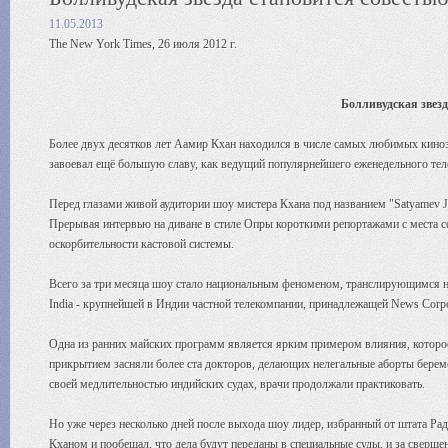
11.05.2013
The New York Times, 26 июля 2012 г.
Болливудская звезд
Более двух десятков лет Аамир Кхан находился в числе самых любимых кинозв
завоевал ещё большую славу, как ведущий популярнейшего еженедельного тел
Перед глазами живой аудитории шоу мистера Кхана под названием "Satyamev Jay
Прерывая интервью на диване в стиле Опры короткими репортажами с места 
оскорбительности кастовой системы.
Всего за три месяца шоу стало национальным феноменом, транслирующимся н
India - крупнейшей в Индии частной телекомпании, принадлежащей News Corpor
Одна из ранних майских программ является ярким примером влияния, которое 
прикрытием засняли более ста докторов, делающих нелегальные аборты берем
своей медлительностью индийских судах, врачи продолжали практиковать.
Но уже через несколько дней после выхода шоу лидер, избранный от штата Ра
Кханом и пообещал, что дела будут переданы в специальные суды, и за сверше