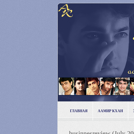
ГЛАВНАЯ
ААМИР КХАН
businnesreview (July 20