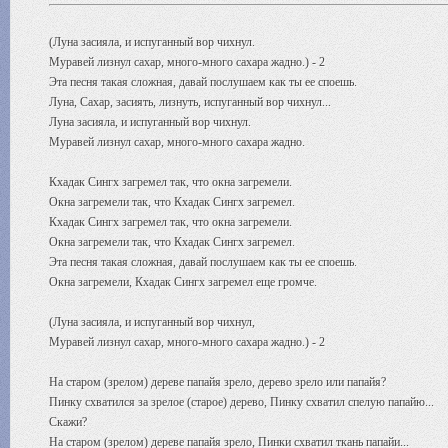
(Луна засияла, и испуганный вор чихнул.
Муравей лизнул сахар, много-много сахара жадно.) - 2
Эта песня такая сложная, давай послушаем как ты ее споешь.
Луна, Сахар, засиять, лизнуть, испуганный вор чихнул...
Луна засияла, и испуганный вор чихнул.
Муравей лизнул сахар, много-много сахара жадно.
Кхадак Сингх загремел так, что окна загремели.
Окна загремели так, что Кхадак Сингх загремел.
Кхадак Сингх загремел так, что окна загремели.
Окна загремели так, что Кхадак Сингх загремел.
Эта песня такая сложная, давай послушаем как ты ее споешь.
Окна загремели, Кхадак Сингх загремел еще громче.
(Луна засияла, и испуганный вор чихнул,
Муравей лизнул сахар, много-много сахара жадно.) - 2
На старом (зрелом) дереве папайя зрело, дерево зрело или папайя?
Пинку схватился за зрелое (старое) дерево, Пинку схватил спелую папайю...
Скажи?
На старом (зрелом) дереве папайя зрело, Пинки схватил ткань папайи...