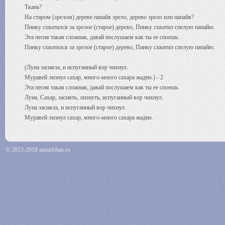
Ткань?
На старом (зрелом) дереве папайя зрело, дерево зрело или папайя?
Пинку схватился за зрелое (старое) дерево, Пинку схватил спелую папайю.
Эта песня такая сложная, давай послушаем как ты ее споешь.
Пинку схватился за зрелое (старое) дерево, Пинку схватил спелую папайю.
(Луна засияла, и испуганный вор чихнул.
Муравей лизнул сахар, много-много сахара жадно.) - 2
Эта песня такая сложная, давай послушаем как ты ее споешь.
Луна, Сахар, засиять, лизнуть, испуганный вор чихнул.
Луна засияла, и испуганный вор чихнул.
Муравей лизнул сахар, много-много сахара жадно.
© 2013-2018 aamirkhan.ru