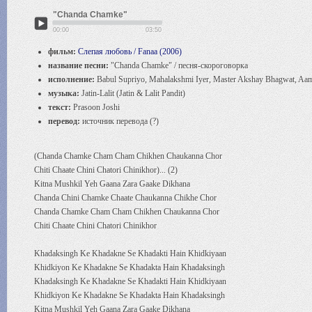
"Chanda Chamke"
00:00
03:50
фильм:
Слепая любовь / Fanaa (2006)
название песни:
"Chanda Chamke" / песня-скороговорка
исполнение:
Babul Supriyo, Mahalakshmi Iyer, Master Akshay Bhagwat, Aa
музыка:
Jatin-Lalit (Jatin & Lalit Pandit)
текст:
Prasoon Joshi
перевод:
источник перевода (?)
(Chanda Chamke Cham Cham Chikhen Chaukanna Chor
Chiti Chaate Chini Chatori Chinikhor)... (2)
Kitna Mushkil Yeh Gaana Zara Gaake Dikhana
Chanda Chini Chamke Chaate Chaukanna Chikhe Chor
Chanda Chamke Cham Cham Chikhen Chaukanna Chor
Chiti Chaate Chini Chatori Chinikhor
Khadaksingh Ke Khadakne Se Khadakti Hain Khidkiyaan
Khidkiyon Ke Khadakne Se Khadakta Hain Khadaksingh
Khadaksingh Ke Khadakne Se Khadakti Hain Khidkiyaan
Khidkiyon Ke Khadakne Se Khadakta Hain Khadaksingh
Kitna Mushkil Yeh Gaana Zara Gaake Dikhana