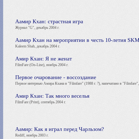
Аамир Кхан: страстная игра
Журнал "G", декабрь 2004 г.
Аамир Кхан на мероприятии в честь 10-летия S
Kaleem Shah, декабрь 2004 г.
Амир Кхан: Я не женат
FilmFare (On-Line), ноябрь 2004 г.
Первое очарование - воссоздание
Первое интервью Амира Кхана в "Filmfare" (1988 г. ?), напечатано в "Filmfare",
Амир Кхан: Так много веселья
FilmFare (Print), сентябрь 2004 г.
Аамир: Как я играл перед Чарльзом?
Rediff, ноябрь 2003 г.