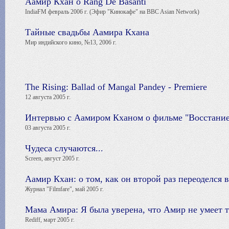
Аамир Кхан о Rang De Basanti
IndiaFM февраль 2006 г. (Эфир "Кинокафе" на BBC Asian Network)
Тайные свадьбы Аамира Кхана
Мир индийского кино, №13, 2006 г.
The Rising: Ballad of Mangal Pandey - Premiere
12 августа 2005 г.
Интервью с Аамиром Кханом о фильме "Восстание
03 августа 2005 г.
Чудеса случаются...
Screen, август 2005 г.
Аамир Кхан: о том, как он второй раз переоделся 
Журнал "Filmfare", май 2005 г.
Мама Амира: Я была уверена, что Амир не умеет 
Rediff, март 2005 г.