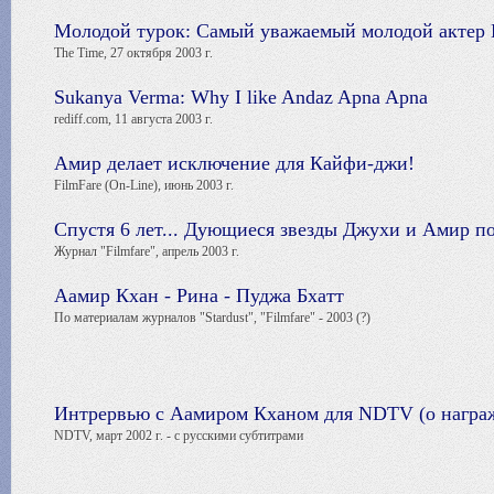
Молодой турок: Самый уважаемый молодой актер 
The Time, 27 октября 2003 г.
Sukanya Verma: Why I like Andaz Apna Apna
rediff.com, 11 августа 2003 г.
Амир делает исключение для Кайфи-джи!
FilmFare (On-Line), июнь 2003 г.
Спустя 6 лет... Дующиеся звезды Джухи и Амир п
Журнал "Filmfare", апрель 2003 г.
Аамир Кхан - Рина - Пуджа Бхатт
По материалам журналов "Stardust", "Filmfare" - 2003 (?)
Интрервью с Аамиром Кханом для NDTV (о награжд
NDTV, март 2002 г. - с русскими субтитрами