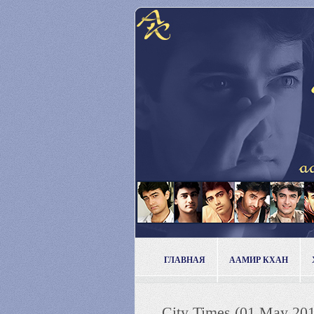
ГЛАВНАЯ
ААМИР КХАН
City Times (01 May 20