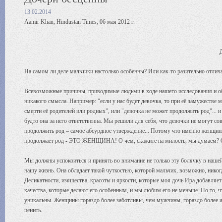
13.02.2014
Aamir Khan, Hindustan Times, 06 мая 2012 г.
На самом ли деле мальчики настолько особенны? Или как-то разительно отлич
Всевозможные причины, приводимые людьми в ходе нашего исследования и об
никакого смысла. Например: "если у нас будет девочка, то при её замужеств
смерти её родителей или родных", или "девочка не может продолжить род"... и
будто она за него ответственна. Мы решили для себя, что девочки не могут со
продолжить род – самое абсурдное утверждение... Потому что именно женщины
продолжает род - ЭТО ЖЕНЩИНА! О чём, скажите на милость, мы думаем? О
Мы должны успокоиться и принять во внимание не только эту болячку в нашей г
нашу жизнь. Она обладает такой чуткостью, которой мальчик, возможно, никог
Деликатности, изящества, красоты и яркости, которые моя дочь Ира добавляет
качества, которые делают его особенным, и мы любим его не меньше. Но то, чт
уникальны. Женщины гораздо более заботливы, чем мужчины, гораздо более 
ценить.