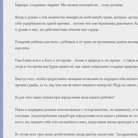
Барьеры, созданные людьми. Мы можем изменить их... и мы должны.
Когда я думаю о том количестве женщин по всей нашей стране, которых заст
себя ущербными по одной причине... потому что они беременны девочками. Как
я думаю о них, это действительно печалит мое сердце.
Рождение ребёнка или мать с ребёнком в её чреве на протяжении девяти месяц
королева.
Она ближе всего к Богу в это время... ближе к природе в это время... в таком 
тогда в это время мы будем ценить её, как самое уникальное создание природы
Вместо того, чтобы предоставить женщине возможность ощущать себя неповтор
иронии судьбы, за то, над чем она не имеет никакого контроля! Ведь на самом
И для чего такая спешка при определении пола вашего ребенка?
Наука и медицина должны использоваться с осторожностью, по минимуму, и то
ситуации. Злоупотребление наукой при определении пола вашего ребенка не то
всего, вы лишаете себя того волшебного мига, когда новая жизнь приходит в э
В случае всех трех моих детей момент, когда доктор сказал нам: "поздравляем