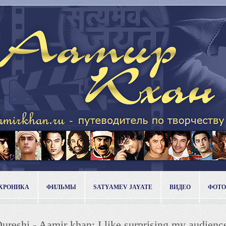
ХРОНИКА
ФИЛЬМЫ
SATYAMEV JAYATE
ВИДЕО
ФОТО
reshi - Aamir khan: I like surprising my audienc