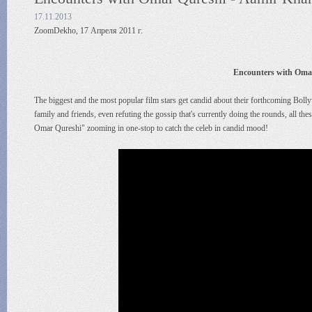
17.11.2013
ZoomDekho, 17 Апреля 2011 г.
Encounters with Omar
The biggest and the most popular film stars get candid about their forthcoming Bollyw
family and friends, even refuting the gossip that's currently doing the rounds, all 
Omar Qureshi" zooming in one-stop to catch the celeb in candid mood!