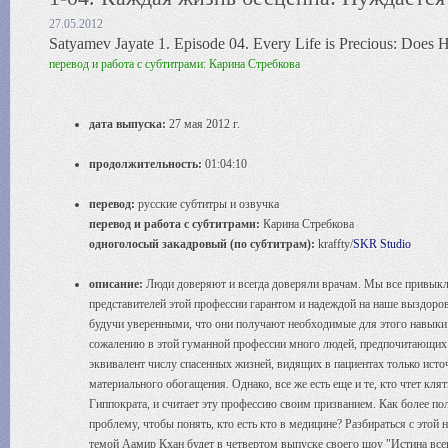
27.05.2012
Satyamev Jayate 1. Episode 04. Every Life is Precious: Does 
перевод и работа с субтитрами: Карина Стребкова
дата выпуска:
27 мая 2012 г.
продолжительность:
01:04:10
перевод:
русские
субтитры и озвучка
перевод и
работа с субтитрами:
Карина Стребкова
одноголосый закадровый (по субтитрам):
kraffty/
SKR Studio
описание:
Люди доверяют и всегда доверяли врачам. Мы все привыкл
представителей этой профессии гарантом и надеждой на наше выздоро
будучи уверенными, что они получают необходимые для этого навыки
сожалению в этой гуманной профессии много людей, предпочитающи
эквивалент числу спасенных жизней, видящих в пациентах только исто
материального обогащения. Однако, все же есть еще и те, кто чтет кля
Гиппократа, и считает эту профессию своим призванием. Как более по
проблему, чтобы понять, кто есть кто в медицине? Разбираться с этой 
темой Аамир Кхан будет в четвертом выпуске своего шоу "Истина все