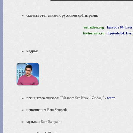
скачать этот эпизод с русскими субтитрами:
rutracker.org
-
Episode 04. Ever
bwtorrents.ru
-
Episode 04. Ever
кадры:
песня этого эпизода:
"Masoom See Naav... Zindagi" -
текст
исполнение:
Ram Sampath
музыка:
Ram Sampath