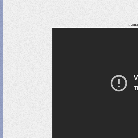
с анг