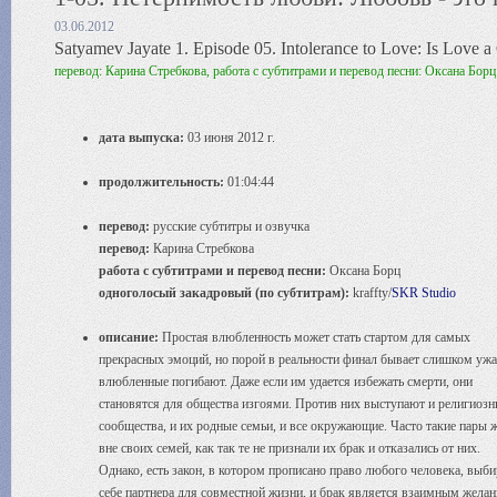
03.06.2012
Satyamev Jayate 1. Episode 05. Intolerance to Love: Is Love a
перевод: Карина Стребкова, работа с субтитрами и перевод песни: Оксана Борц
дата выпуска:
03 июня 2012 г.
продолжительность:
01:04:44
перевод:
русские субтитры и озвучка
перевод:
Карина Стребкова
работа с субтитрами и перевод песни:
Оксана Борц
одноголосый закадровый (по субтитрам):
kraffty/
SKR Studio
описание:
Простая влюбленность может стать стартом для самых
прекрасных эмоций, но порой в реальности финал бывает слишком ужа
влюбленные погибают. Даже если им удается избежать смерти, они
становятся для общества изгоями. Против них выступают и религиозн
сообщества, и их родные семьи, и все окружающие. Часто такие пары 
вне своих семей, как так те не признали их брак и отказались от них.
Однако, есть закон, в котором прописано право любого человека, выби
себе партнера для совместной жизни, и брак является взаимным жела