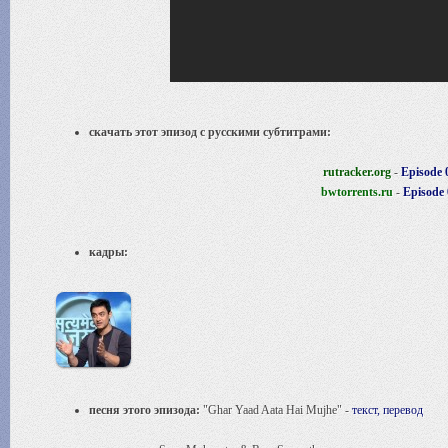
скачать этот эпизод с русскими субтитрами:
rutracker.org
-
Episode 
bwtorrents.ru
-
Episode 
кадры:
песня этого эпизода:
"Ghar Yaad Aata Hai Mujhe" -
текст, перевод