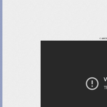
с анг