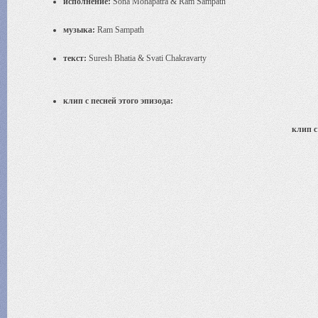
исполнение:
Sona Mohapatra & Ram Sampath
музыка:
Ram Sampath
текст:
Suresh Bhatia & Svati Chakravarty
клип с песней этого эпизода:
клип с