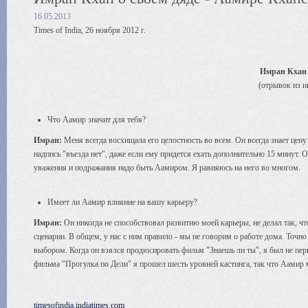
16.05.2013
Times of India, 26 ноября 2012 г.
Имран Кхан 
(отрывок из и
Что Аамир значит для тебя?
Имран:
Меня всегда восхищала его целостность во всем. Он всегда знает цену
надпись "въезда нет", даже если ему придется ехать дополнительно 15 минут.
уважения и подражания надо быть Аамиром. Я равняюсь на него во многом.
Имеет ли Аамир влияние на вашу карьеру?
Имран:
Он никогда не способствовал развитию моей карьеры, не делал так, ч
сценарии. В общем, у нас с ним правило - мы не говорим о работе дома. Точн
выбором. Когда он взялся продюсировать фильм "Знаешь ли ты", я был не пер
фильма "Прогулка по Дели" я прошел шесть уровней кастинга, так что Аамир м
timesofindia.indiatimes.com