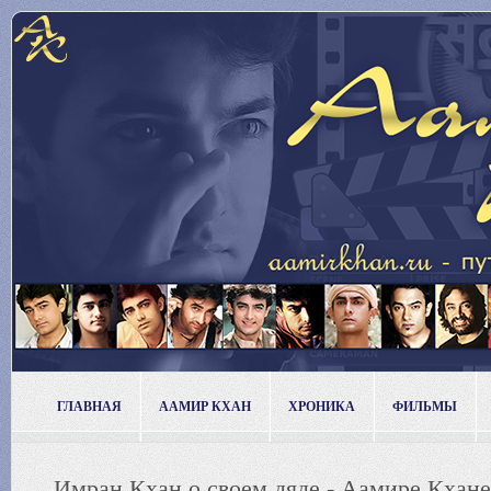
ГЛАВНАЯ
ААМИР КХАН
ХРОНИКА
ФИЛЬМЫ
Имран Кхан о своем дяде - Аамире Кхане