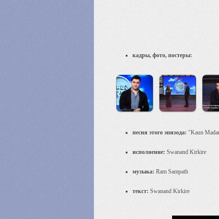
кадры, фото, постеры:
песня этого эпизода:
"Kaun Madar
исполнение:
Swanand Kirkire
музыка:
Ram Sampath
текст:
Swanand Kirkire