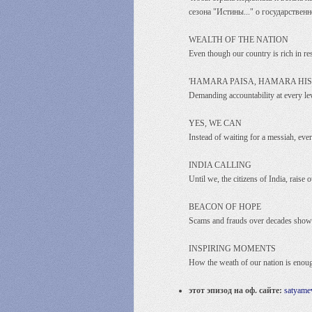
сезона "Истины..." о государственн
WEALTH OF THE NATION
Even though our country is rich in res
'HAMARA PAISA, HAMARA HIS
Demanding accountability at every le
YES, WE CAN
Instead of waiting for a messiah, eve
INDIA CALLING
Until we, the citizens of India, raise
BEACON OF HOPE
Scams and frauds over decades show h
INSPIRING MOMENTS
How the weath of our nation is enough
этот эпизод на оф. сайте:
satyamev