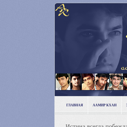
ГЛАВНАЯ
ААМИР КХАН
Истина всегда побежда