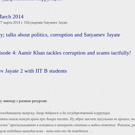
March 2014
арта 2014 г. Обсуждение Satyamev Jayate.
; talks about politics, corruption and Satyamev Jayate
isode 4: Aamir Khan tackles corruption and scams tactfully!
 Jayate 2 with IIT B students
 эпизоду с разных ресурсов:
егодняшнему выпуску, Амир добрался и до государственной коррупции.
пять пошли всякую хрень про Амира писать. Ну, вброс насчет мусульман не прошел, т
вости" проскальзывают в основном в интернет-статьях и видео-сюжетах. Фактов, р
ель подобных выпадов ясна - хоть кто-то да поведется. ...