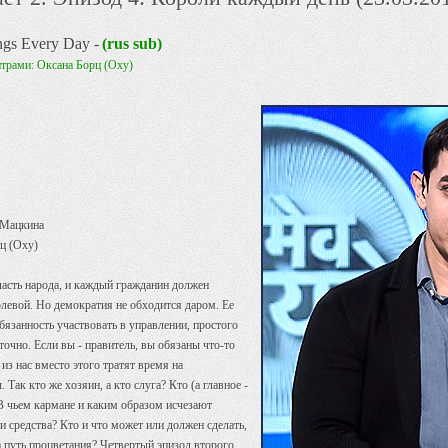
ngs Every Day -
(rus sub)
итрами: Оксана Борц (Oxy)
 Мацкина
ц (Oxy)
асть народа, и каждый гражданин должен
олевой. Но демократия не обходится даром. Ее
обязанность участвовать в управлении, простого
аточно. Если вы - правитель, вы обязаны что-то
 из нас вместо этого тратят время на
ак кто же хозяин, а кто слуга? Кто (а главное -
 В чьем кармане и каким образом исчезают
 средства? Кто и что может или должен сделать,
а путь процветания? Четвертый эпизод второго