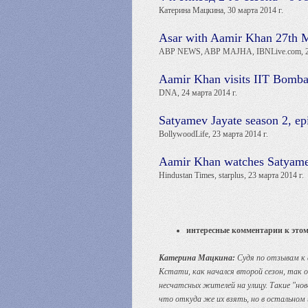
Катерина Мацкина, 30 марта 2014 г.
Asar with Aamir Khan 27th 
ABP NEWS, ABP MAJHA, IBNLive.com, 27 м
Aamir Khan visits IIT Bombay
DNA, 24 марта 2014 г.
Satyamev Jayate season 2, ep
BollywoodLife, 23 марта 2014 г.
Aamir Khan watches Satyamev
Hindustan Times, starplus, 23 марта 2014 г.
интересные комментарии к этому
Катерина Мацкина:
Судя по отзывам к с
Кстати, как начался второй сезон, так о
несчатсных жителей на улицу. Такие "но
что откуда же их взять, но в остальном ц