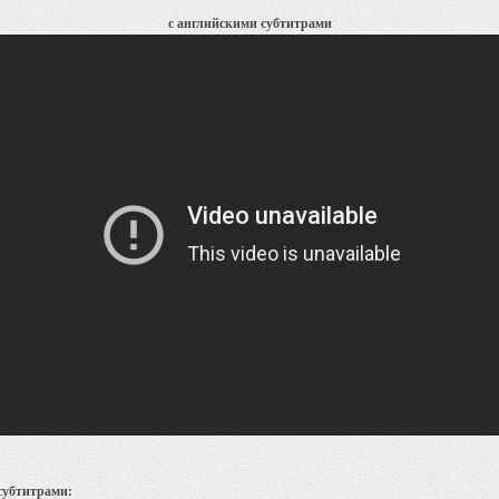
с английскими субтитрами
 субтитрами: