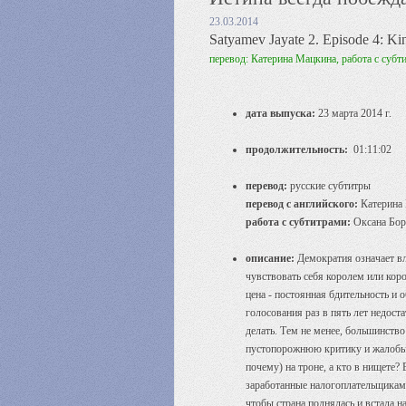
23.03.2014
Satyamev Jayate 2. Episode 4: Ki
перевод: Катерина Мацкина, работа с субт
дата выпуска:
23 марта 2014 г.
продолжительность:
01:11:02
перевод:
русские субтитры
перевод с английского:
Катерина
работа с субтитрами:
Оксана Бор
описание:
Демократия означает вл
чувствовать себя королем или кор
цена - постоянная бдительность и 
голосования раз в пять лет недост
делать. Тем не менее, большинство
пустопорожнюю критику и жалобы. Т
почему) на троне, а кто в нищете?
заработанные налогоплательщиками
чтобы страна поднялась и встала н