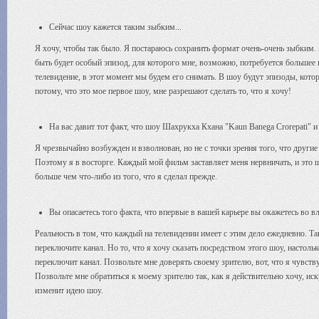
Сейчас шоу кажется таким зыбким...
Я хочу, чтобы так было. Я постараюсь сохранить формат очень-очень зыбким
быть будет особый эпизод, для которого мне, возможно, потребуется большее к
телевидение, в этот момент мы будем его снимать. В шоу будут эпизоды, кот
потому, что это мое первое шоу, мне разрешают сделать то, что я хочу!
На вас давит тот факт, что шоу Шахрукха Кхана "Kaun Banega Crorepati"
Я чрезвычайно возбужден и взволнован, но не с точки зрения того, что други
Поэтому я в восторге. Каждый мой фильм заставляет меня нервничать, и это шо
больше чем что-либо из того, что я сделал прежде.
Вы опасаетесь того факта, что впервые в вашей карьере вы окажетесь во в
Реальность в том, что каждый на телевидении имеет с этим дело ежедневно. Та
переключите канал. Но то, что я хочу сказать посредством этого шоу, настольк
переключит канал. Позвольте мне доверять своему зрителю, вот, что я чувству
Позвольте мне обратиться к моему зрителю так, как я действительно хочу, ис
изменит идею шоу.