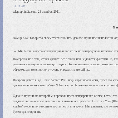
31.03.2013
telegraphindia.com, 28 октября 2011 г.
Я н
Аамир Кхан говорит о своем телевизионном дебюте, принципе выполнения одн
Мы были на пресс-конференции, и все же вы не обнародовали название, ко
Намерение не в том, чтобы хранить все в тайне или не делится фактами. То, ч
реальных ситуациях и настоящих людях. Эмоциональные истории, которые тро
образом, для меня немного трудно определить это сейчас.
Во время работы над "Taare Zameen Par" люди спрашивали меня, будет это ху
идентифицировать свою работу. Я был частью большого количества крупных ф
Одна из причин, по которой мы провели пресс-конференцию сейчас, в том, что
предположений о моем участии в телевизионных проектах. Поэтому Удай (Шан
крайней мере, и поговорить о том, в чем мы уверены. Мы уверены, что делаем
будем транслировать.