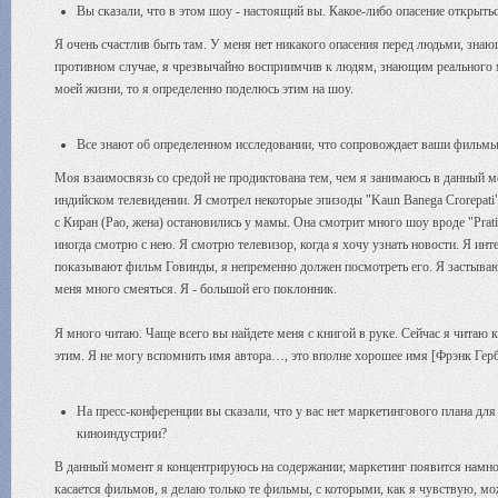
Вы сказали, что в этом шоу - настоящий вы. Какое-либо опасение открыть
Я очень счастлив быть там. У меня нет никакого опасения перед людьми, знающ
противном случае, я чрезвычайно восприимчив к людям, знающим реального ме
моей жизни, то я определенно поделюсь этим на шоу.
Все знают об определенном исследовании, что сопровождает ваши фильмы. 
Моя взаимосвязь со средой не продиктована тем, чем я занимаюсь в данный м
индийском телевидении. Я смотрел некоторые эпизоды "Kaun Banega Crorepati",
с Киран (Рао, жена) остановились у мамы. Она смотрит много шоу вроде "Prati
иногда смотрю с нею. Я смотрю телевизор, когда я хочу узнать новости. Я и
показывают фильм Говинды, я непременно должен посмотреть его. Я застыва
меня много смеяться. Я - большой его поклонник.
Я много читаю. Чаще всего вы найдете меня с книгой в руке. Сейчас я читаю 
этим. Я не могу вспомнить имя автора…, это вполне хорошее имя [Фрэнк Герб
На пресс-конференции вы сказали, что у вас нет маркетингового плана дл
киноиндустрии?
В данный момент я концентрируюсь на содержании; маркетинг появится намног
касается фильмов, я делаю только те фильмы, с которыми, как я чувствую, мо