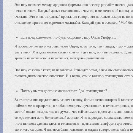
Это шоу не имеет международного формата, оно все еще разрабатывается, даже
четкого ответа. Каждый день я сталкиваюсь с чем-то, и меняется мой взгляд на
счастлив. Это очень затратный проект, и я говорю это не только исходя из пон
отношение, принимает огромные масштабы. Каждый день я осознаю: "Мой бог,
Есть предположение, что будет сходство с шоу Опры Уинфри…
Я посмотрел не так много выпусков Опры, но из того, что я видел, я могу ска
улетучатся. Мы даже можем сесть и сравнить два шоу, если вы захотите. Одна в
зрители не активисты, я не активист; моя цель - развлечение.
Это шоу связано с каждым человеком. Речь идет о том, с чем мы сталкиваемся
вызвать динамическое изменение. И я верю, что не только у телевидения есть э
Почему вы так долго не могли сказать "да" телевидению?
За эти годы мне предлагались различные шоу, большинство которых было теле
поймите меня превратно, я люблю смотреть и участвовать в телевикторинах, н
мечтой около четырех лет, и я думаю, что сейчас самое время для меня появи
теперь желают жить более цельной жизнью. Я не порождаю социальных изменени
что я пытаюсь сделать здесь, и телевидение - правильная платформа для этого
так много сегодня. Я пытаюсь быть полезным, и когда я говорю полезный, я и