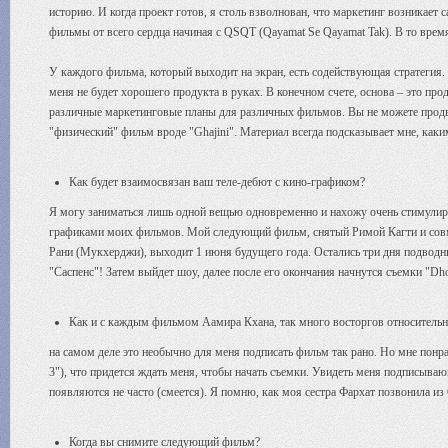
историю. И когда проект готов, я столь взволнован, что маркетинг возникает с
фильмы от всего сердца начиная с QSQT (Qayamat Se Qayamat Tak). В то врем
У каждого фильма, который выходит на экран, есть содействующая стратегия. 
меня не будет хорошего продукта в руках. В конечном счете, основа – это пр
различные маркетинговые планы для различных фильмов. Вы не можете продв
"физический" фильм вроде "Ghajini". Материал всегда подсказывает мне, каки
Как будет взаимосвязан ваш теле-дебют с кино-графиком?
Я могу заниматься лишь одной вещью одновременно и нахожу очень стимули
графиками моих фильмов. Мой следующий фильм, снятый Римой Кагти и совмес
Рани (Мукхерджи), выходит 1 июня будущего года. Остались три дня подводны
"Саспенс"! Затем выйдет шоу, далее после его окончания начнутся съемки "Dh
Как и с каждым фильмом Аамира Кхана, так много восторгов относительн
на самом деле это необычно для меня подписать фильм так рано. Но мне понр
3"), что придется ждать меня, чтобы начать съемки. Увидеть меня подписыва
появляются не часто (смеется). Я помню, как моя сестра Фархат позвонила из
Когда вы снимите следующий фильм?