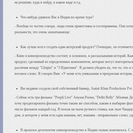
на решение, куда я пойду, в каком виде и т.д.
Что-нибудь удивило Вас в Индии во время тура?
- Вообще-то честно говоря, люди очень приветливы и гостеприимны. Они хотят
реальности, это очень захватывающе.
Как лучше всего создать один актерский продукт? Очевидно, он отличаетс
- Кино и кинопроизводство состоит, в основном, в рассказывании историй. Ка
продукт, сделанный из определенных компонентов, которые могут повторяться.
различия между "Ghajini" и "3 Идиотами". Я должен убедить их, что то, что я 
весомое слово. Я говорю Вам: «У меня есть уникальная и прекрасная история,
Вы недавно создали свой собственный баннер, Aamir Khan Productions Pvt
- Сейчас есть три фильма: "Peepli Live" Ануши Ризви, "Delhi Belly" Абхиная Д
хочу продюсировать фильмы точно таким же способом, каким я выбираю фильм
число фильмов каждый год. Я похож на ткача ручного станка, как ткач Чандери,
дом, в котором у меня есть одна машина, нет, машина - неправильное слово, гд
В прошлое десятилетие кинопроизводство в Индии сильно изменилось. С о