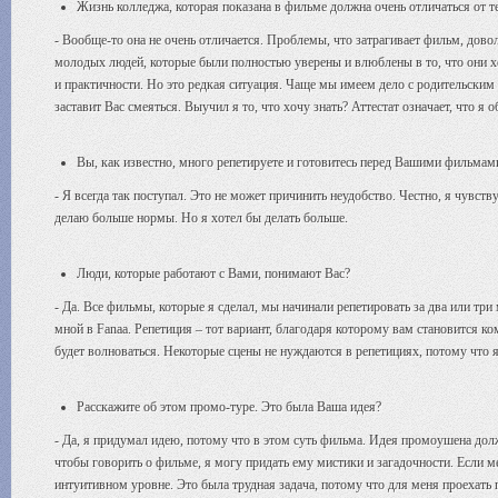
Жизнь колледжа, которая показана в фильме должна очень отличаться от т
- Вообще-то она не очень отличается. Проблемы, что затрагивает фильм, дово
молодых людей, которые были полностью уверены и влюблены в то, что они хо
и практичности. Но это редкая ситуация. Чаще мы имеем дело с родительски
заставит Вас смеяться. Выучил я то, что хочу знать? Аттестат означает, что 
Вы, как известно, много репетируете и готовитесь перед Вашими фильмам
- Я всегда так поступал. Это не может причинить неудобство. Честно, я чувс
делаю больше нормы. Но я хотел бы делать больше.
Люди, которые работают с Вами, понимают Вас?
- Да. Все фильмы, которые я сделал, мы начинали репетировать за два или три
мной в Fanaa. Репетиция – тот вариант, благодаря которому вам становится к
будет волноваться. Некоторые сцены не нуждаются в репетициях, потому что я
Расскажите об этом промо-туре. Это была Ваша идея?
- Да, я придумал идею, потому что в этом суть фильма. Идея промоушена долж
чтобы говорить о фильме, я могу придать ему мистики и загадочности. Если ме
интуитивном уровне. Это была трудная задача, потому что для меня проехать 