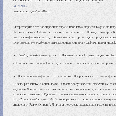
24.09.2013
livemint.com, декабрь 2009 г.
Актер говорит о его новой роли на экране, проблемах маркетинга фильма и п
Накануне выхода 3 Идиотов, единственного фильма в 2009 году с Аамиром Кхано
подготовки фильма к выходу. Он уже закончил тур по Индии, продвигая фильм,
Кхан говорит о его кабинете, переполненном книгами и файлами и появившей
Такой длинный промо-тур для "3 Идиотов" по всей стране. Вы должно быт
- На меня влияет погода. Но сегодня те люди, которых я пригласил на премьер
Вы делаете мало фильмов. Что заставляет Вас решить, частью каких фил
- Я выбираю фильмы, основываясь на моем воодушевлении, полученном от сце
аудитории. Я играю роли инстинктивно, нет никакого замысла, скрывающегося 
Я полюбил сценарий "3 Идиотов". Я очень сильно хотел работать с Раджкумаро
Ему 22 года, а мой возраст - 44. Зритель решит, смог ли я осуществить задума
ощущениям Раджу (Хирани). Я принял некоторые неожиданные решения и сле