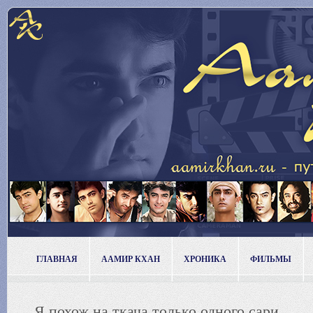
ГЛАВНАЯ
ААМИР КХАН
ХРОНИКА
ФИЛЬМЫ
Я похож на ткача только одного сари