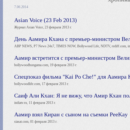
7.06.2014
Asian Voice (23 Feb 2013)
Журнал Asian Voice, 23 февраля 2013 г.
День Аамира Кхана с премьер-министром Ве
ABP NEWS, P7 News 24x7, TIMES NOW, Bollywood Life, NDTV, rediff.com, indi
Аамир встретится с премьер-министром Вел
bollywoodhungama.com, 19 февраля 2013 г.
Спецпоказ фильма "Kai Po Che!" для Аамира 
bollywoodlife.com, 17 февраля 2013 г.
Саиф Али Кхан: Я не вижу, что Амир Кхан по
indiatv.ru, 11 февраля 2013 г.
Аамир взял Киран с сыном на съемки PeeKay
siasat.com, 01 февраля 2013 г.