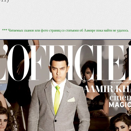
*** Читаемых сканов или фото страниц со статьями об Аамире пока найти не удалось.