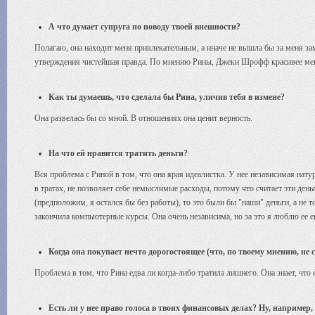
А что думает супруга по поводу твоей внешности?
Полагаю, она находит меня привлекательным, а иначе не вышла бы за меня зам
утверждения чистейшая правда. По мнению Рины, Джеки Шрофф красивее мен
Как ты думаешь, что сделала бы Рина, уличив тебя в измене?
Она развелась бы со мной. В отношениях она ценит верность.
На что ей нравится тратить деньги?
Вся проблема с Риной в том, что она ярая идеалистка. У нее независимая нату
в тратах, не позволяет себе немыслимые расходы, потому что считает эти ден
(предположим, я остался бы без работы), то это были бы "наши" деньги, а не 
закончила компьютерные курсы. Она очень независима, но за это я люблю ее 
Когда она покупает нечто дорогостоящее (что, по твоему мнению, не 
Проблема в том, что Рина едва ли когда-либо тратила лишнего. Она знает, что 
Есть ли у нее право голоса в твоих финансовых делах? Ну, наприме