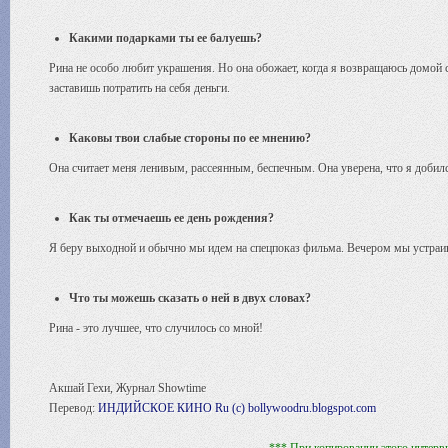
Какими подарками ты ее балуешь?
Рина не особо любит украшения. Но она обожает, когда я возвращаюсь домой с 
заставишь потратить на себя деньги.
Каковы твои слабые стороны по ее мнению?
Она считает меня ленивым, рассеянным, беспечным. Она уверена, что я добилс
Как ты отмечаешь ее день рождения?
Я беру выходной и обычно мы идем на спецпоказ фильма. Вечером мы устраи
Что ты можешь сказать о ней в двух словах?
Рина - это лучшее, что случилось со мной!
Акшай Гехи, Журнал Showtime
Перевод:
ИНДИЙСКОЕ КИНО Ru (c) bollywoodru.blogspot.com