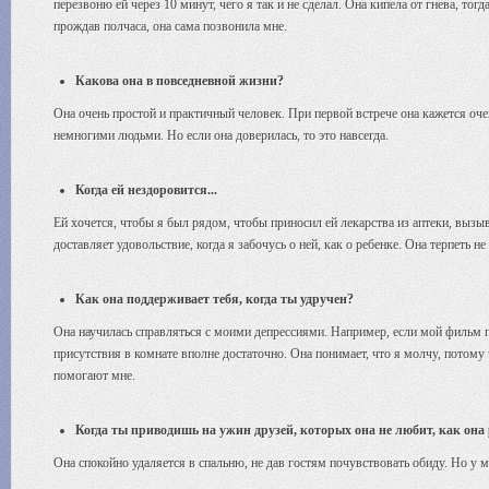
перезвоню ей через 10 минут, чего я так и не сделал. Она кипела от гнева, то
прождав полчаса, она сама позвонила мне.
Какова она в повседневной жизни?
Она очень простой и практичный человек. При первой встрече она кажется оче
немногими людьми. Но если она доверилась, то это навсегда.
Когда ей нездоровится...
Ей хочется, чтобы я был рядом, чтобы приносил ей лекарства из аптеки, вызыва
доставляет удовольствие, когда я забочусь о ней, как о ребенке. Она терпеть н
Как она поддерживает тебя, когда ты удручен?
Она научилась справляться с моими депрессиями. Например, если мой фильм п
присутствия в комнате вполне достаточно. Она понимает, что я молчу, потом
помогают мне.
Когда ты приводишь на ужин друзей, которых она не любит, как она
Она спокойно удаляется в спальню, не дав гостям почувствовать обиду. Но у м