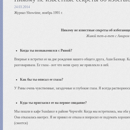
24.03.2014
Журнал Showtime, ноябрь 1991 г.
Никому не известные секреты об избегающ
Живой тет-а-тет с Амиром К
Когда ты познакомился с Риной?
Впервые я встретил ее на дне рождения нашего общего друга, Аши Балекар. Ка
разговаривала. Ее глаза - вот что меня сразу же привлекло в ней.
Как бы ты описал ее глаза?
У Рины очень чувственные, загадочные и глубокие глаза. Я всегда растворяюсь
Куда ты пригласил ее на первое свидание?
Мы пошли в кафе Sundance в районе Черчгейт. Когда мы встретились, мы оба уж
Она отказалась наотрез. Я не принял ее отказа и попросил ее подумать хороше
(смеется)