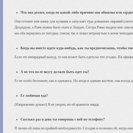
Что она делает, когда по какой-либо причине она обижена или сердит
Она готовит мне ванну для купания и запускает туда домашних пираний (смеетс
Дехрадуне, а Рине нужно было ехать в Лондон. Сестра Рины выдала мне список
мы оба вернулись из поездки, список так и лежал нетронутым в моем чемодан
Когда вы вместе идете куда-нибудь, как ты предпочитаешь, чтобы тв
Если это непарадный выход, то она может быть одета во что угодно. На офици
А во что по ее вкусу должен быть одет ты?
Ее не особо беспокоит, как я одеваюсь. Но когда я одеваю костюм, она всегда
Ее любимая еда?
(Напряженно думает) Я не уверен, но ей нравится пицца.
Сколько раз в день ты говоришь с ней по телефону?
Я звоню ей лишь по крайней необходимости. Сегодня я позвонил ей, когда она