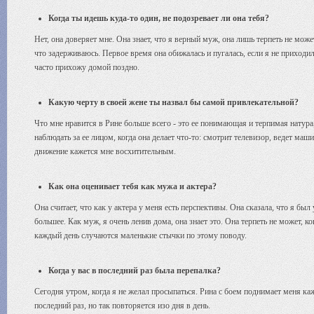
Когда ты идешь куда-то один, не подозревает ли она тебя?
Нет, она доверяет мне. Она знает, что я верный муж, она лишь терпеть не може
что задерживаюсь. Первое время она обижалась и пугалась, если я не приходил
часто прихожу домой поздно.
Какую черту в своей жене ты назвал бы самой привлекательной?
Что мне нравится в Рине больше всего - это ее понимающая и терпимая натура,
наблюдать за ее лицом, когда она делает что-то: смотрит телевизор, ведет ма
движение кажется мне восхитительным.
Как она оценивает тебя как мужа и актера?
Она считает, что как у актера у меня есть перспективы. Она сказала, что я был
большее. Как муж, я очень ленив дома, она знает это. Она терпеть не может, 
каждый день случаются маленькие стычки по этому поводу.
Когда у вас в последний раз была перепалка?
Сегодня утром, когда я не желал просыпаться. Рина с боем поднимает меня каж
последний раз, но так повторяется изо дня в день.