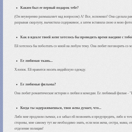
Каким был ее первый подарок тебе?
(Он неуверенно размышляет над вопросом) А! Все, вспомнил! Она сделала рам
разрывая скорлупу, вычистила содержимое, а затем вставила свою и мою фото
Как в идеале твоей жене хотелось бы проводить время наедине с тоб
Ей хотелось бы поболтать со мной на любую тему. Она любит поговорить со м
Ее любимая ткань...
Хлопок. Ей нравится носить индийскую одежду.
Ее любимые фильмы?
Она любит романтические истории о любви и комедии. Ее любимый фильм - "
Когда ты задерживаешься, твоя жена думает, что...
Либо мне продлили съемки, а я забыл ей позвонить и предупредить, либо я то
стороны, мне самому тут же необходимо знать, если мои жена, сестра, мама, о
отделение полиции!