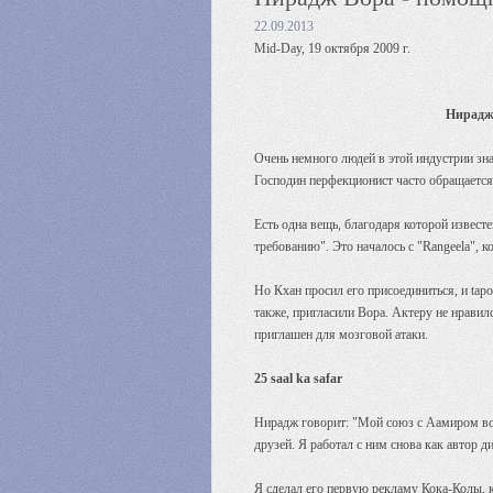
22.09.2013
Mid-Day, 19 октября 2009 г.
Нирадж 
Очень немного людей в этой индустрии з
Господин перфекционист часто обращается
Есть одна вещь, благодаря которой извест
требованию". Это началось с "Rangeela",
Но Кхан просил его присоединиться, и tapo
также, пригласили Вора. Актеру не нрави
приглашен для мозговой атаки.
25 saal ka safar
Нирадж говорит: "Мой союз с Аамиром воз
друзей. Я работал с ним снова как автор д
Я сделал его первую рекламу Кока-Колы, ко