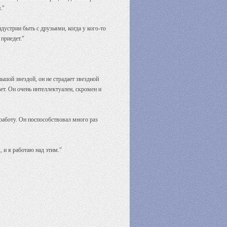
и."
дустрии быть с друзьями, когда у кого-то
приедет."
ьшой звездой, он не страдает звездной
ет. Он очень интеллектуален, скромен и
аботу. Он поспособствовал много раз
 и я работаю над этим."