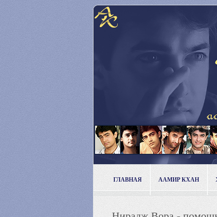
ГЛАВНАЯ
ААМИР КХАН
Нирадж Вора - помощн