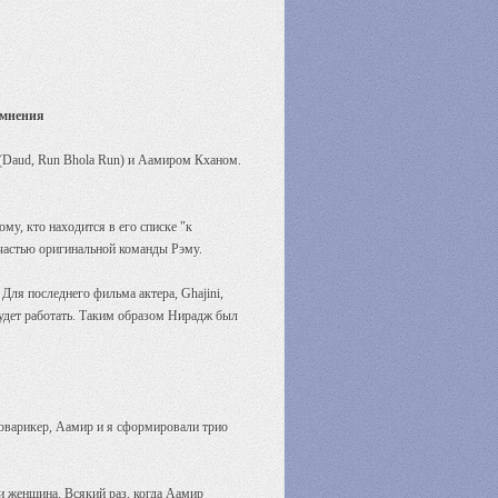
сомнения
(Daud, Run Bhola Run) и Аамиром Кханом.
му, кто находится в его списке "к
 частью оригинальной команды Рэму.
 Для последнего фильма актера, Ghajini,
будет работать. Таким образом Нирадж был
Говарикер, Аамир и я сформировали трио
 и женщина. Всякий раз, когда Аамир