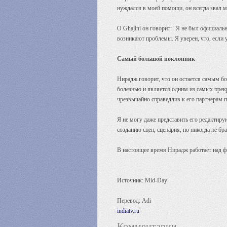
нуждался в моей помощи, он всегда звал 
О Ghajini он говорит: "Я не был официаль
возникают проблемы. Я уверен, что, если
Самый большой поклонник
Нирадж говорит, что он остается самым бо
болезнью и является одним из самых прекр
чрезвычайно справедлив к его партнерам 
Я не могу даже представить его редакти
созданию сцен, сценария, но никогда не бра
В настоящее время Нирадж работает над ф
Источник: Mid-Day
Перевод: Adi
indiatv.ru
Комментарии