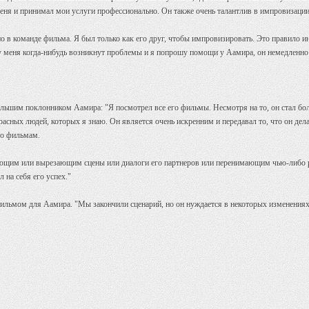
меня и принимал мои услуги профессионально. Он также очень талантлив в импровизаци
но в команде фильма. Я был только как его друг, чтобы импровизировать. Это правило ин
 у меня когда-нибудь возникнут проблемы и я попрошу помощи у Аамира, он немедленно 
льшим поклонником Аамира: "Я посмотрел все его фильмы. Несмотря на то, он стал бол
асных людей, которых я знаю. Он является очень искренним и передавал то, что он дела
по фильмам.
рующим или вырезающим сцены или диалоги его партнеров или перенимающим чью-либо р
л на себя его успех."
ильмом для Аамира. "Мы закончили сценарий, но он нуждается в некоторых изменениях,