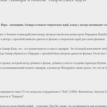
Вора - помощник Аамира в поиске творческих идей, когда у актера возникают 
нают о близком взаимодействии между актером-писателем-режиссером Нираджем Ворой 
 к автору с просьбой написать диалоги к фильму и творческих идей для своих фильмов.
ен Аамир Кхан, это - его решительность и смысл сценария. Это большой комплимент любо
 когда Аамир обратился к Нираджу с просьбой быть автором диалогов фильма. Он не был
ri аромат, который автор добавил в фильм, добавил успеха в создании характера Мунны.
лся кульминационный момент сценария, и режиссер Murugadoss также думал, что это не 
вращается через 25 лет, когда мы сотрудничали в "Holi" (1984). Фактически, Ашутош 
иалогов в "Rangeela".
гда он сказал thanda matlab... и рекламу Tata Sky также, где он наряжается как мужчина