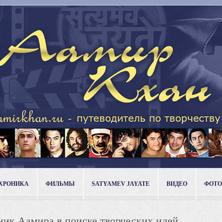
ХРОНИКА
ФИЛЬМЫ
SATYAMEV JAYATE
ВИДЕО
ФОТО
ик Аамира в поиске творческих идей