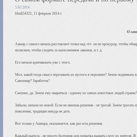
5.03.2014
bIndi54321, 11 февраля 2014 г.
О сам
Аамир с самого начала расставляет точки над «ё»: он не прокурор, чтобы обнар
полисмен, чтобы следить за выполнением законов, и т. д.
Его начали критиковать уже с этого.
Мол, какой тогда смысл переливать из пустого в порожнее? Зачем поднимать в
Самопиар? Заработок?
Смешно, да. Зачем ему пиариться - одному из самых известных людей страны?
Забыли, начали по новой. Если не имеешь решения - не трогай. Зачем трогать 
поколения, традиции никуда не деть.
Вот только у Аамира, оказывается, как раз есть решения.
Каждый выпуск - не просто болтовня или попытка выжать слезу из зрителя. В к