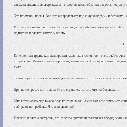
сверхневыполнимая сверхзадача - а простая такая, обычная задачка, под силу
Это ключевой посыл. Всё, что он предлагает, под силу каждому - и бедному и 
В этом, собственно, и ответы. Если ты индиец и любишь свою страну, грубо го
подняться и сделать самую малость...
По
Конечно, нам трудно комментировать. Для нас, в основном - мальчик/девочка 
это роскошь. Девочку очень дорого выдавать замуж. На свадьбу копят годами, 
хуже.
Таким образом, многие не хотят дочку не потому, что хотят сына, а потому чт
Другие же просто хотят сына. И это страшнее, потому что необъяснимо...
Мне встречалась ещё такого рода критика: мол, Аамир сам себе почему-то сына
выбирают пол ребёнка. Что ж не девочка?
Претензии слегка абсурдны, ага. А когда претензии становятся абсурдными - 