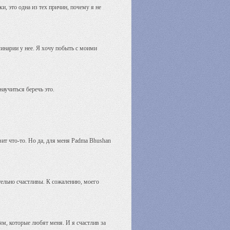
и, это одна из тех причин, почему я не
линарии у нее. Я хочу побыть с моими
аучиться беречь это.
вит что-то. Но да, для меня Padma Bhushan
тельно счастливы. К сожалению, моего
м, которые любят меня. И я счастлив за