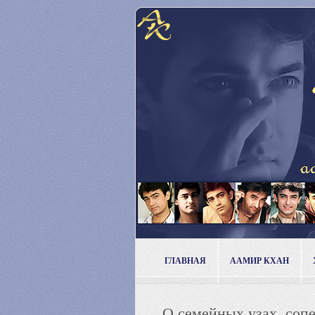
ГЛАВНАЯ
ААМИР КХАН
О семейных узах, соп