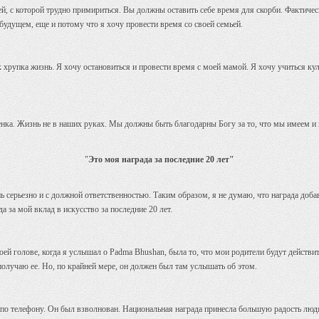
й, с которой трудно примириться. Вы должны оставить себе время для скорби. Фактическ
удущем, еще и потому что я хочу провести время со своей семьей.
к хрупка жизнь. Я хочу остановиться и провести время с моей мамой. Я хочу учиться ку
нка. Жизнь не в наших руках. Мы должны быть благодарны Богу за то, что мы имеем и н
"
Это моя награда за последние 20 лет"
нь серьезно и с должной ответственностью. Таким образом, я не думаю, что награда доба
да за мой вклад в искусство за последние 20 лет.
ей голове, когда я услышал о Padma Bhushan, была то, что мои родители будут действи
 получаю ее. Но, по крайней мере, он должен был там услышать об этом.
по телефону. Он был взволнован. Национальная награда принесла большую радость людя