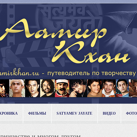
ХРОНИКА
ФИЛЬМЫ
SATYAMEV JAYATE
ВИДЕО
ФОТО
ерничестве и многом другом