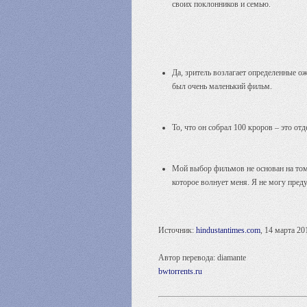
своих поклонников и семью.
Да, зритель возлагает определенные ож
был очень маленький фильм.
То, что он собрал 100 кроров – это от
Мой выбор фильмов не основан на том,
которое волнует меня. Я не могу пред
Источник:
hindustantimes.com
, 14 марта 20
Автор перевода: diamante
bwtorrents.ru