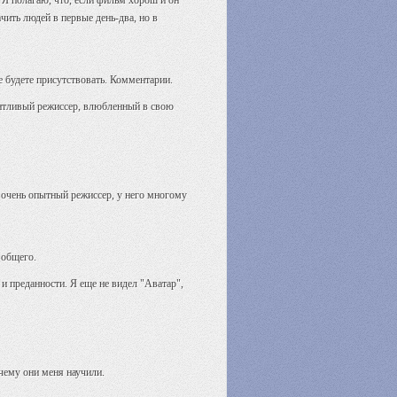
. Я полагаю, что, если фильм хорош и он
чить людей в первые день-два, но в
 будете присутствовать. Комментарии.
лантливый режиссер, влюбленный в свою
он очень опытный режиссер, у него многому
 общего.
 и преданности. Я еще не видел "Аватар",
 чему они меня научили.