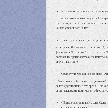
Так, каковы Ваши планы на ближайши
- Я хочу учиться кулинарии у своей матери
Я стыжусь, что я не знаю хорошо эти языки
но я не умею читать на нем.
После трех блокбастеров за прошедшие
- Вы правы. Я уважаю чувства зрителей, но
фильмами - "Peepli Live", "Delhi Belly" 
образом, их производство было приостанов
время и внимание.
Ходят слухи, что Вы не довольны "Del
- Как я сказал, я был занят "3 Идиотами" 
делает другой фильм в это время. Я не хо
двумя фильмами, и мы можем объединиться
У Вашего племянника Имрана Кхана не 
возродить его карьеру?