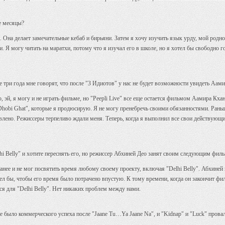
е месяцы?
. Она делает замечательные кебаб и бирьяни. Затем я хочу изучить язык урду, мой родн
. Я могу читать на маратхи, потому что я изучал его в школе, но я хотел бы свободно г
 три года мне говорят, что после "3 Идиотов" у нас не будет возможности увидеть Аами
, эй, я могу и не играть фильме, но "Peepli Live" все еще остается фильмом Аамира Кхан
и "Dhobi Ghat", которые я продюсирую. Я не могу пренебречь своими обязанностями. Рань
лено. Режиссеры терпеливо ждали меня. Теперь, когда я выполнил все свои действующие 
hi Belly" и хотите переснять его, но режиссер Абхиней Део занят своим следующим фил
ранее и не мог посвятить время любому своему проекту, включая "Delhi Belly". Абхиней 
тел бы, чтобы его время было потрачено впустую. К тому времени, когда он закончит фи
 для "Delhi Belly". Нет никаких проблем между нами.
было коммерческого успеха после "Jaane Tu…Ya Jaane Na", и "Kidnap" и "Luck" провали