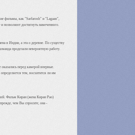
е фильмы, как "Sarfarosh" и "Lagaan",
ие и позволяют достигнуть намеченного.
ена в Индии, а эта о деревне. По существу
 команда проделали невероятную работу.
е оказались перед камерой впервые.
 определяется тем, восхитится ли им
лей. Фильм Киран (жена Киран Рао)
прежде, чем Вы спросите, она -