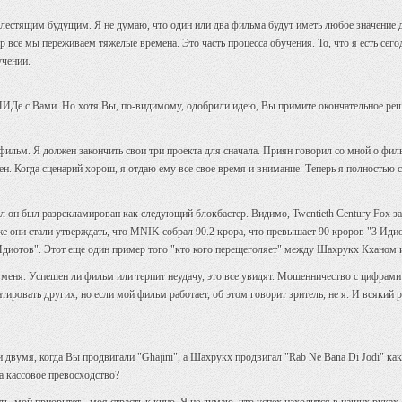
лестящим будущим. Я не думаю, что один или два фильма будут иметь любое значение д
р все мы переживаем тяжелые времена. Это часть процесса обучения. То, что я есть сего
учении.
ИДе с Вами. Но хотя Вы, по-видимому, одобрили идею, Вы примите окончательное реш
 фильм. Я должен закончить свои три проекта для сначала. Приян говорил со мной о филь
ден. Когда сценарий хорош, я отдаю ему все свое время и внимание. Теперь я полностью со
 он был разрекламирован как следующий блокбастер. Видимо, Twentieth Century Fox за
зже они стали утверждать, что MNIK собрал 90.2 крора, что превышает 90 кроров "3 Иди
3 Идиотов". Этот еще один пример того "кто кого перещеголяет" между Шахрукх Кхано
я меня. Успешен ли фильм или терпит неудачу, это все увидят. Мошенничество с цифрами 
тировать других, но если мой фильм работает, об этом говорит зритель, не я. И всякий ра
двумя, когда Вы продвигали "Ghajini", а Шахрукх продвигал "Rab Ne Bana Di Jodi" ка
за кассовое превосходство?