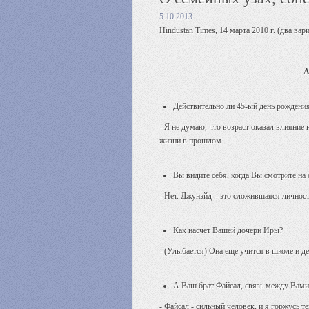
5.10.2013
Hindustan Times, 14 марта 2010 г. (два вар
А
Действительно ли 45-ый день рождени
- Я не думаю, что возраст оказал влияни
жизни в прошлом.
Вы видите себя, когда Вы смотрите на
- Нет. Джунэйд – это сложившаяся личност
Как насчет Вашей дочери Иры?
- (Улыбается) Она еще учится в школе и д
А Ваш брат Файсал, связь между Вами,
- Файсал - сильный человек, и я горжусь 