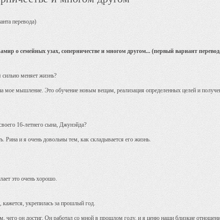
ианта перевода)
амир о семейных узах, соперничестве и многом другом... (первый вариант перевод
я сильно меняет жизнь?
е на мое мышление. Это обучение новым вещам, реализация определенных целей и получе
 своего 16-летнего сына, Джунэйда?
ь. Рина и я очень довольны тем, как складывается его жизнь.
елает это очень хорошо.
 кажется, укрепилась за прошлый год.
тем, чего он достиг. Он работал со мной в прошлом году, и я ценю наши близкие отношен