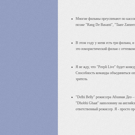
Многие фильмы преуспевают по кассовы
позже "Rang De Basanti", "Taare Zamee
В этом году у меня есть три фильма, и
это юмористический фильм с оттенком 
Я не жду, что "Peepli Live" будет кон
Способность команды объединиться опр
зритель.
"Delhi Belly" режиссера Абхиная Део 
"Dhobhi Ghaat" наполовину на английс
ответственный режиссер. Я - просто пр