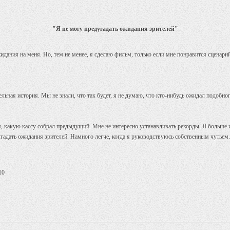
"Я не могу предугадать ожидания зрителей"
идания на меня. Но, тем не менее, я сделаю фильм, только если мне понравится сценарий.
дельная история. Мы не знали, что так будет, я не думаю, что кто-нибудь ожидал подобно
 какую кассу собрал предыдущий. Мне не интересно устанавливать рекорды. Я больше и
угадать ожидания зрителей. Намного легче, когда я руководствуюсь собственным чутьем.
10