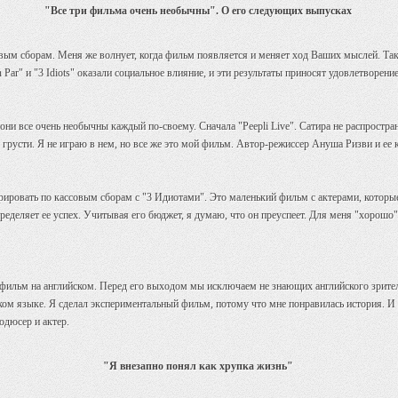
"Все три фильма очень необычны". О его следующих выпусках
м сборам. Меня же волнует, когда фильм появляется и меняет ход Ваших мыслей. Таки
n Par" и "3 Idiots" оказали социальное влияние, и эти результаты приносят удовлетворен
 они все очень необычны каждый по-своему. Сначала "Peepli Live". Сатира не распростран
грусти. Я не играю в нем, но все же это мой фильм. Автор-режиссер Ануша Ризви и ее
курировать по кассовым сборам с "3 Идиотами". Это маленький фильм с актерами, которы
еделяет ее успех. Учитывая его бюджет, я думаю, что он преуспеет. Для меня "хорошо"
- фильм на английском. Перед его выходом мы исключаем не знающих английского зрите
ком языке. Я сделал экспериментальный фильм, потому что мне понравилась история. И 
одюсер и актер.
"Я внезапно понял как хрупка жизнь"