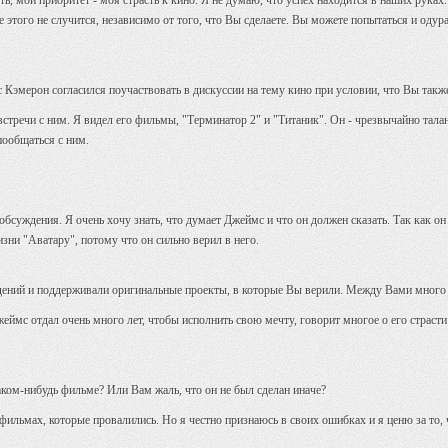
ить, мой приоритет - моя страсть к кино. Я не думаю, что успех находится в наших руках
е этого не случится, независимо от того, что Вы сделаете. Вы можете попытаться и одура
Кэмерон согласился поучаствовать в дискуссии на тему кино при условии, что Вы также
у встречи с ним. Я видел его фильмы, "Терминатор 2" и "Титаник". Он - чрезвычайно та
пообщаться с ним.
а обсуждения. Я очень хочу знать, что думает Джеймс и что он должен сказать. Так как 
зни "Аватару", потому что он сильно верил в него.
ений и поддерживали оригинальные проекты, в которые Вы верили. Между Вами много
 Джеймс отдал очень много лет, чтобы исполнить свою мечту, говорит многое о его страсти
аком-нибудь фильме? Или Вам жаль, что он не был сделан иначе?
о фильмах, которые провалились. Но я честно признаюсь в своих ошибках и я ценю за то,