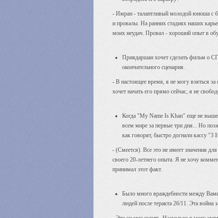
- Имран - талантливый молодой юноша с б
и провалы. На ранних стадиях наших карье
моих неудач. Провал - хороший опыт в об
Приядаршан хочет сделать фильм о СП
окончательного сценария.
- В настоящее время, я не могу взяться за
хочет начать его прямо сейчас, я не свобо
Когда "My Name Is Khan" еще не вышел
всем мире за первые три дня... Но по
как говорят, быстро догнали кассу "
- (Смеется). Все это не имеет значения дл
своего 20-летнего опыта. Я не хочу коммен
принимал этот факт.
Было много враждебности между Вами 
людей после теракта 26/11. Эта война 