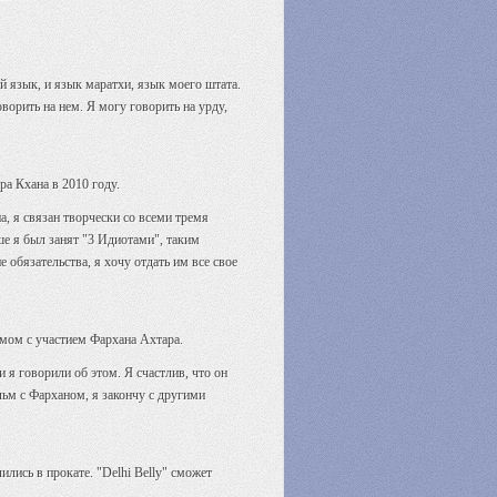
ой язык, и язык маратхи, язык моего штата.
оворить на нем. Я могу говорить на урду,
ра Кхана в 2010 году.
а, я связан творчески со всеми тремя
ше я был занят "3 Идиотами", таким
обязательства, я хочу отдать им все свое
ьмом с участием Фархана Ахтара.
и я говорили об этом. Я счастлив, что он
льм с Фарханом, я закончу с другими
лись в прокате. "Delhi Belly" сможет