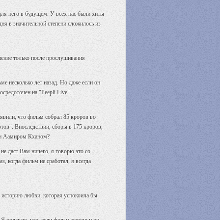
ля него в будущем. У всех нас были хиты
дня в значительной степени сложилось из
ение только после прослушивания
ме несколько лет назад. Но даже если он
средоточен на "Peepli Live".
явили, что фильм собрал 85 кроров во
отов". Впоследствии, сборы в 175 кроров,
м и Аамиром Кханом?
не даст Вам ничего, я говорю это со
з, когда фильм не сработал, я всегда
к историю любви, которая успокоила бы