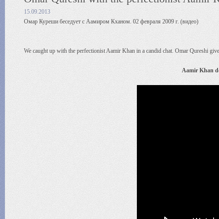
15.09.2013
Омар Куреши беседует с Аамиром Кханом. 02 февраля 2009 г. (видео)
We caught up with the perfectionist Aamir Khan in a candid chat. Omar Qureshi give
Aamir Khan doe