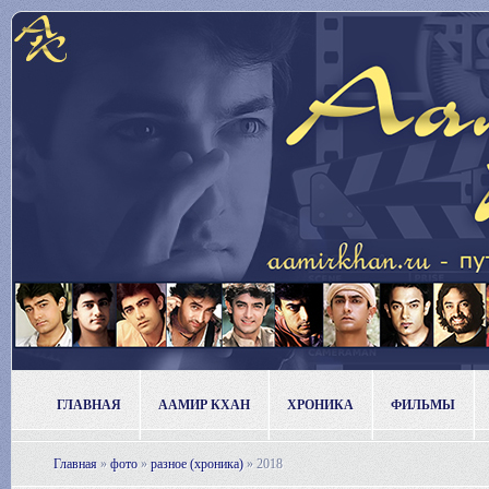
ГЛАВНАЯ
ААМИР КХАН
ХРОНИКА
ФИЛЬМЫ
Главная
»
фото
»
разное (хроника)
»
2018