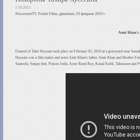
5.10.2013
NewzstreetTV, Pocket Films, glamsham, 03 февраля 2010 г.
Amir Khan's f
Funeral of Tahir Hussain took place on February 03, 2010 at a graveyard near Santa
Hussain was a film maker and actor Amir Khan's father. Amir Khan and Brother Faisal
Santoshi, Sanjay dutt, Prason Joshi, Actor Ronit Roy, Kunal Kohli, Tabassum and 