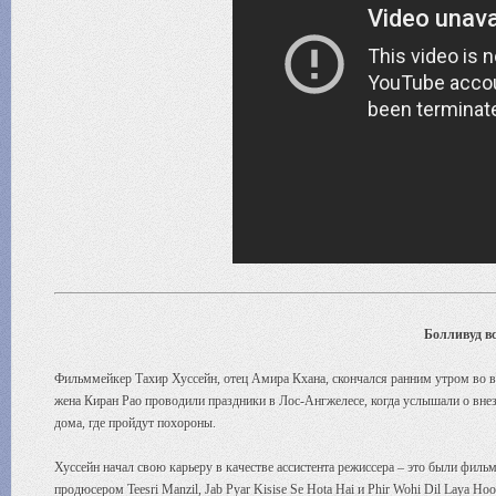
Болливуд в
Фильммейкер Тахир Хуссейн, отец Амира Кхана, скончался ранним утром во вт
жена Киран Рао проводили праздники в Лос-Ангжелесе, когда услышали о вне
дома, где пройдут похороны.
Хуссейн начал свою карьеру в качестве ассистента режиссера – это были филь
продюсером Teesri Manzil, Jab Pyar Kisise Se Hota Hai и Phir Wohi Dil Laya 