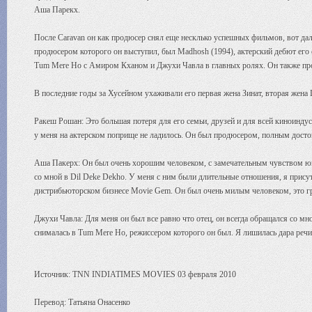
Аша Парекх.
После Caravan он как продюсер снял еще несклько успешных фильмов, вот дал
продюсером которого он выступил, был Madhosh (1994), актерский дебют его
Tum Mere Ho с Амиром Кханом и Джухи Чавла в главных ролях. Он также прод
В последние годы за Хусейном ухаживали его первая жена Зинат, вторая жена 
Ракеш Рошан: Это большая потеря для его семьи, друзей и для всей киноиндус
у меня на актерском поприще не ладилось. Он был продюсером, полным досто
Аша Пакерх: Он был очень хорошим человеком, с замечательным чувством юмо
со мной в Dil Deke Dekho. У меня с ним были длительные отношения, я присутс
дистрибьюторском бизнесе Movie Gem. Он был очень милым человеком, это гру
Джухи Чавла: Для меня он был все равно что отец, он всегда обращался со мной
снималась в Tum Mere Ho, режиссером которого он был. Я лишилась дара речи,
Источник: TNN INDIATIMES MOVIES 03 февраля 2010
Перевод: Татьяна Онасенко